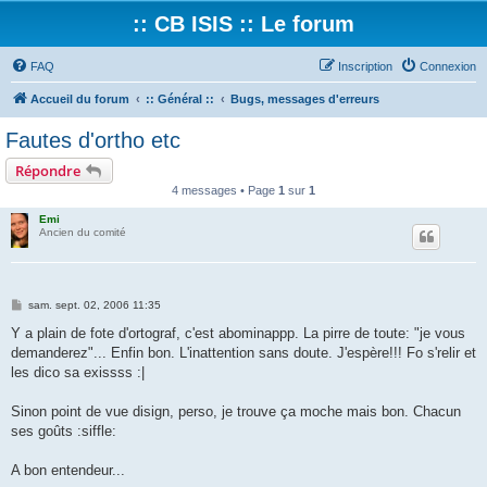
:: CB ISIS :: Le forum
FAQ
Inscription
Connexion
Accueil du forum
:: Général ::
Bugs, messages d'erreurs
Fautes d'ortho etc
Répondre
4 messages • Page
1
sur
1
Emi
Ancien du comité
M
sam. sept. 02, 2006 11:35
e
s
Y a plain de fote d'ortograf, c'est abominappp. La pirre de toute: "je vous
s
demanderez"... Enfin bon. L'inattention sans doute. J'espère!!! Fo s'relir et
a
g
les dico sa exissss :|
e
Sinon point de vue disign, perso, je trouve ça moche mais bon. Chacun
ses goûts :siffle:
A bon entendeur...