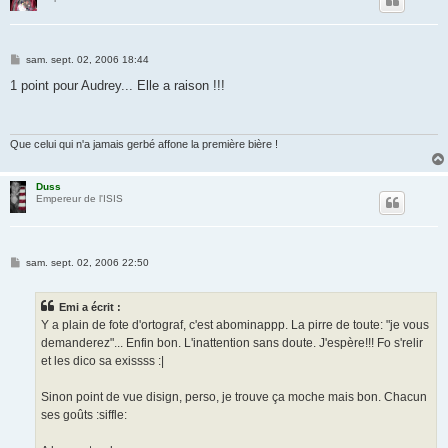
M
sam. sept. 02, 2006 18:44
e
s
1 point pour Audrey... Elle a raison !!!
s
a
g
e
Que celui qui n'a jamais gerbé affone la première bière !
Duss
Empereur de l'ISIS
M
sam. sept. 02, 2006 22:50
e
s
s
Emi a écrit :
a
g
Y a plain de fote d'ortograf, c'est abominappp. La pirre de toute: "je vous
e
demanderez"... Enfin bon. L'inattention sans doute. J'espère!!! Fo s'relir
et les dico sa exissss :|
Sinon point de vue disign, perso, je trouve ça moche mais bon. Chacun
ses goûts :siffle: