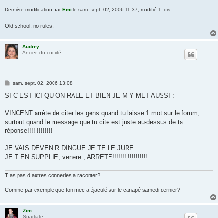
Dernière modification par
Emi
le sam. sept. 02, 2006 11:37, modifié 1 fois.
Old school, no rules.
Audrey
Ancien du comité
M
sam. sept. 02, 2006 13:08
e
s
SI C EST ICI QU ON RALE ET BIEN JE M Y MET AUSSI :
s
a
g
VINCENT arrête de citer les gens quand tu laisse 1 mot sur le forum,
e
surtout quand le message que tu cite est juste au-dessus de ta
réponse!!!!!!!!!!!!!
JE VAIS DEVENIR DINGUE JE TE LE JURE
JE T EN SUPPLIE,:venere:, ARRETE!!!!!!!!!!!!!!!!!!
T as pas d autres conneries a raconter?
Comme par exemple que ton mec a éjaculé sur le canapé samedi dernier?
Zim
Spartiate