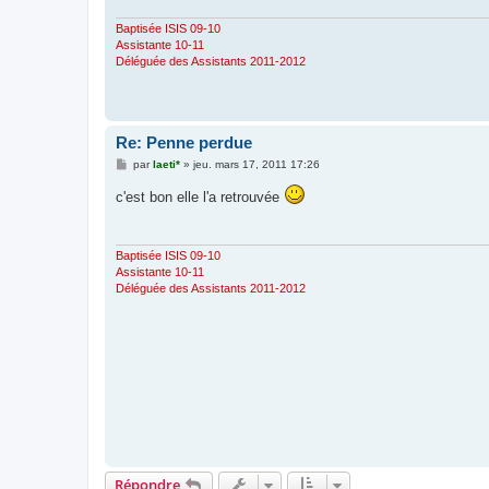
Baptisée ISIS 09-10
Assistante 10-11
Déléguée des Assistants 2011-2012
Re: Penne perdue
M
par
laeti*
»
jeu. mars 17, 2011 17:26
e
s
c'est bon elle l'a retrouvée
s
a
g
e
Baptisée ISIS 09-10
Assistante 10-11
Déléguée des Assistants 2011-2012
Répondre