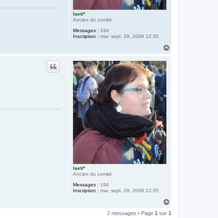
laeti*
Ancien du comité
Messages :
194
Inscription :
mar. sept. 29, 2009 12:35
H
a
u
t
laeti*
Ancien du comité
Messages :
194
Inscription :
mar. sept. 29, 2009 12:35
H
a
2 messages • Page
1
sur
1
u