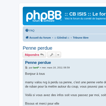
:: CB ISIS :: Le f
Voici le forum du comité de bapteme 
FAQ
Accueil du forum
:: Général ::
Tribune libre
Penne perdue
Répondre
Penne perdue
M
par
laeti*
»
mer. mars 16, 2011 08:59
e
s
Bonjour à tous
s
a
g
mamy valou rvg à perdu sa penne, c'est une penne verte de
e
de ruban pour la mettre autour du coup, vous pouvez pas vou
Voilà si vous avez des infos soit vous passez par moi, soit
Bisous et merci pour elle