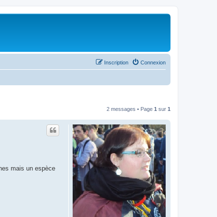
Inscription
Connexion
2 messages • Page
1
sur
1
aines mais un espèce