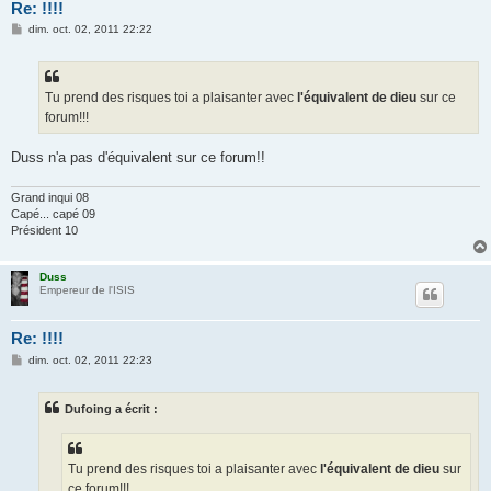
Re: !!!!
M
dim. oct. 02, 2011 22:22
e
s
s
a
g
Tu prend des risques toi a plaisanter avec
l'équivalent de dieu
sur ce
e
forum!!!
Duss n'a pas d'équivalent sur ce forum!!
Grand inqui 08
Capé... capé 09
Président 10
Duss
Empereur de l'ISIS
Re: !!!!
M
dim. oct. 02, 2011 22:23
e
s
s
Dufoing a écrit :
a
g
e
Tu prend des risques toi a plaisanter avec
l'équivalent de dieu
sur
ce forum!!!