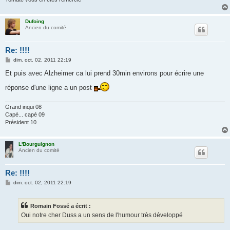
Dufoing
Ancien du comité
Re: !!!!
M
dim. oct. 02, 2011 22:19
e
s
Et puis avec Alzheimer ca lui prend 30min environs pour écrire une
s
a
réponse d'une ligne a un post
g
e
Grand inqui 08
Capé... capé 09
Président 10
L'Bourguignon
Ancien du comité
Re: !!!!
M
dim. oct. 02, 2011 22:19
e
s
s
Romain Fossé a écrit :
a
g
Oui notre cher Duss a un sens de l'humour très développé
e