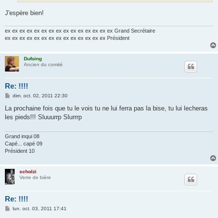
J'espère bien!
ex ex ex ex ex ex ex ex ex ex ex ex ex ex ex Grand Secrétaire
ex ex ex ex ex ex ex ex ex ex ex ex ex ex Président
Dufoing
Ancien du comité
Re: !!!!
M
dim. oct. 02, 2011 22:30
e
s
La prochaine fois que tu le vois tu ne lui ferra pas la bise, tu lui lecheras
s
les pieds!!! Sluuurrp Slurrrp
a
g
e
Grand inqui 08
Capé... capé 09
Président 10
scholzi
Verre de bière
Re: !!!!
M
lun. oct. 03, 2011 17:41
e