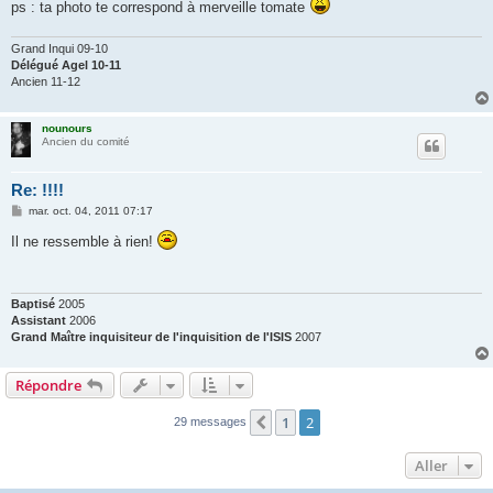
ps : ta photo te correspond à merveille tomate
Grand Inqui 09-10
Délégué Agel 10-11
Ancien 11-12
nounours
Ancien du comité
Re: !!!!
M
mar. oct. 04, 2011 07:17
e
s
Il ne ressemble à rien!
s
a
g
e
Baptisé
2005
Assistant
2006
Grand Maître inquisiteur de l'inquisition de l'ISIS
2007
Répondre
1
2
Précédent
29 messages
Aller