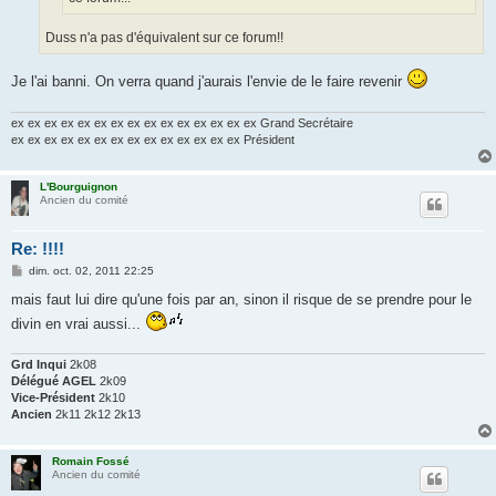
Duss n'a pas d'équivalent sur ce forum!!
Je l'ai banni. On verra quand j'aurais l'envie de le faire revenir
ex ex ex ex ex ex ex ex ex ex ex ex ex ex ex Grand Secrétaire
ex ex ex ex ex ex ex ex ex ex ex ex ex ex Président
L'Bourguignon
Ancien du comité
Re: !!!!
M
dim. oct. 02, 2011 22:25
e
s
mais faut lui dire qu'une fois par an, sinon il risque de se prendre pour le
s
divin en vrai aussi...
a
g
e
Grd Inqui
2k08
Délégué AGEL
2k09
Vice-Président
2k10
Ancien
2k11 2k12 2k13
Romain Fossé
Ancien du comité