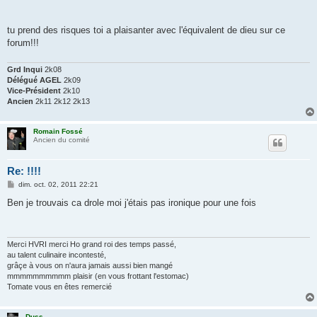
tu prend des risques toi a plaisanter avec l'équivalent de dieu sur ce
forum!!!
Grd Inqui
2k08
Délégué AGEL
2k09
Vice-Président
2k10
Ancien
2k11 2k12 2k13
Romain Fossé
Ancien du comité
Re: !!!!
M
dim. oct. 02, 2011 22:21
e
s
Ben je trouvais ca drole moi j'étais pas ironique pour une fois
s
a
g
e
Merci HVRI merci Ho grand roi des temps passé,
au talent culinaire incontesté,
grâçe à vous on n'aura jamais aussi bien mangé
mmmmmmmmmm plaisir (en vous frottant l'estomac)
Tomate vous en êtes remercié
Duss