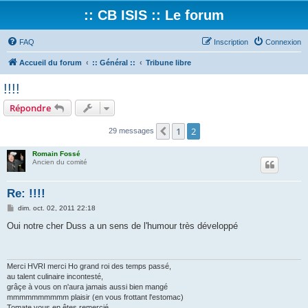
:: CB ISIS :: Le forum
FAQ
Inscription
Connexion
Accueil du forum
:: Général ::
Tribune libre
!!!!
Répondre
1
2
Précédent
29 messages
Romain Fossé
Ancien du comité
Re: !!!!
M
dim. oct. 02, 2011 22:18
e
s
Oui notre cher Duss a un sens de l'humour très développé
s
a
g
e
Merci HVRI merci Ho grand roi des temps passé,
au talent culinaire incontesté,
grâçe à vous on n'aura jamais aussi bien mangé
mmmmmmmmmm plaisir (en vous frottant l'estomac)
Tomate vous en êtes remercié