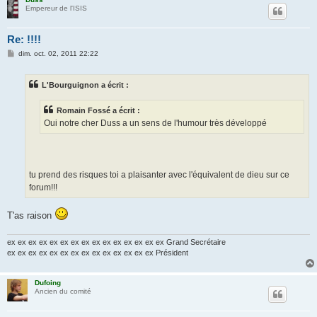
Empereur de l'ISIS
Re: !!!!
M
dim. oct. 02, 2011 22:22
e
s
s
L'Bourguignon a écrit :
a
g
e
Romain Fossé a écrit :
Oui notre cher Duss a un sens de l'humour très développé
tu prend des risques toi a plaisanter avec l'équivalent de dieu sur ce
forum!!!
T'as raison
ex ex ex ex ex ex ex ex ex ex ex ex ex ex ex Grand Secrétaire
ex ex ex ex ex ex ex ex ex ex ex ex ex ex Président
Dufoing
Ancien du comité