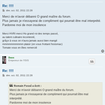
Re: !!!!
M
dim. oct. 02, 2011 22:28
e
s
Merci de m'avoir débanni O grand maître du forum.
s
Plus jamais je n'essayerai de compliment qui pourrait être mal interprété.
a
g
Pardonne moi de mon insolence
e
Merci HVRI merci Ho grand roi des temps passé,
au talent culinaire incontesté,
grâçe à vous on n'aura jamais aussi bien mangé
mmmmmmmmmm plaisir (en vous frottant l'estomac)
Tomate vous en êtes remercié
Duss
Empereur de l'ISIS
Re: !!!!
M
dim. oct. 02, 2011 22:28
e
s
s
Romain Fossé a écrit :
a
g
Merci de m'avoir débanni O grand maître du forum.
e
Plus jamais je n'essayerai de compliment qui pourrait être mal
interprété.
Pardonne moi de mon insolence