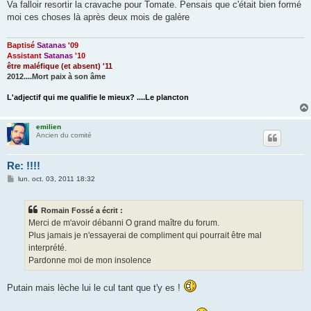
s
Va falloir resortir la cravache pour Tomate. Pensais que c'était bien formé
s
moi ces choses là après deux mois de galère
a
g
e
Baptisé
Satanas
'09
Assistant
Satanas
'10
être maléfique (et absent) '11
2012....Mort paix à son âme
L'adjectif qui me qualifie le mieux? ....Le plancton
emilien
Ancien du comité
Re: !!!!
M
lun. oct. 03, 2011 18:32
e
s
s
Romain Fossé a écrit :
a
g
Merci de m'avoir débanni O grand maître du forum.
e
Plus jamais je n'essayerai de compliment qui pourrait être mal
interprété.
Pardonne moi de mon insolence
Putain mais lèche lui le cul tant que t'y es !