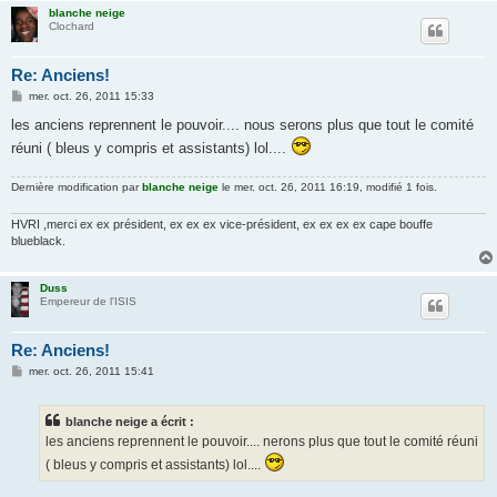
blanche neige
Clochard
Re: Anciens!
M
mer. oct. 26, 2011 15:33
e
s
les anciens reprennent le pouvoir.... nous serons plus que tout le comité
s
réuni ( bleus y compris et assistants) lol....
a
g
e
Dernière modification par
blanche neige
le mer. oct. 26, 2011 16:19, modifié 1 fois.
HVRI ,merci ex ex président, ex ex ex vice-président, ex ex ex ex cape bouffe
blueblack.
Duss
Empereur de l'ISIS
Re: Anciens!
M
mer. oct. 26, 2011 15:41
e
s
s
blanche neige a écrit :
a
g
les anciens reprennent le pouvoir.... nerons plus que tout le comité réuni
e
( bleus y compris et assistants) lol....