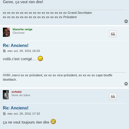
Genre, ça veut rien dire!
ex ex ex ex ex ex ex ex ex ex ex ex ex ex ex Grand Secrétaire
ex ex ex ex ex ex ex ex ex ex ex ex ex ex Président
blanche neige
Clochard
Re: Anciens!
M
mer. oct. 26, 2011 16:20
e
s
voilà c'est corrigé....
s
a
g
e
HVRI ,merci ex ex président, ex ex ex vice-président, ex ex ex ex cape bouffe
blueblack.
scholzi
Verre de bière
Re: Anciens!
M
mer. oct. 26, 2011 17:32
e
s
ça ne veut toujours rien dire
s
a