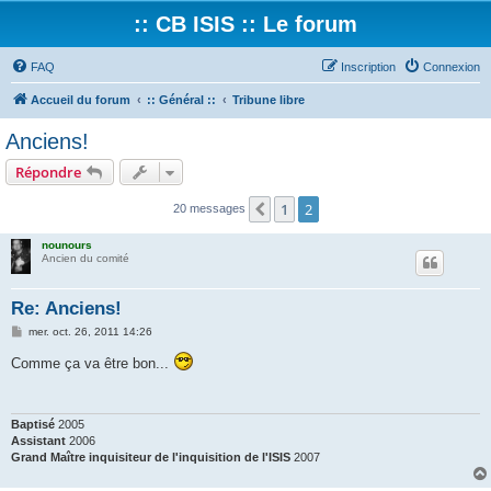
:: CB ISIS :: Le forum
FAQ
Inscription
Connexion
Accueil du forum
:: Général ::
Tribune libre
Anciens!
Répondre
1
2
Précédent
20 messages
nounours
Ancien du comité
Re: Anciens!
M
mer. oct. 26, 2011 14:26
e
s
Comme ça va être bon...
s
a
g
e
Baptisé
2005
Assistant
2006
Grand Maître inquisiteur de l'inquisition de l'ISIS
2007