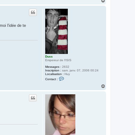
H
a
u
t
moi l'idée de te
Duss
Empereur de l'ISIS
Messages :
2632
Inscription :
sam. janv. 07, 2006 00:24
Localisation :
Huy
C
Contact :
o
n
H
t
a
a
u
c
t
t
e
r
D
u
s
s