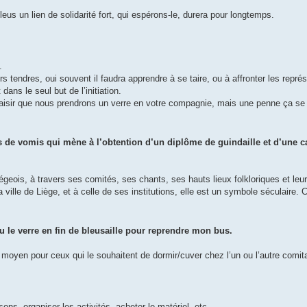
eus un lien de solidarité fort, qui espérons-le, durera pour longtemps.
.
 tendres, oui souvent il faudra apprendre à se taire, ou à affronter les représa
ans le seul but de l’initiation.
laisir que nous prendrons un verre en votre compagnie, mais une penne ça se 
s de vomis qui mène à l’obtention d’un diplôme de guindaille et d’une 
égeois, à travers ses comités, ses chants, ses hauts lieux folkloriques et leur 
a ville de Liège, et à celle de ses institutions, elle est un symbole séculaire. 
ou le verre en fin de bleusaille pour reprendre mon bus.
urs moyen pour ceux qui le souhaitent de dormir/cuver chez l’un ou l’autre comit
sons, organiser les activités, acheter le matériel, etc.