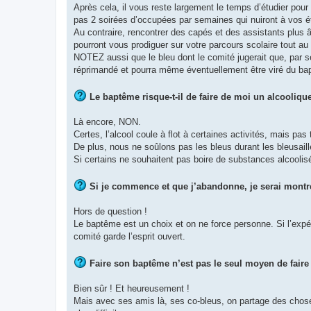
Après cela, il vous reste largement le temps d’étudier pou
pas 2 soirées d’occupées par semaines qui nuiront à vos é
Au contraire, rencontrer des capés et des assistants plus â
pourront vous prodiguer sur votre parcours scolaire tout au 
NOTEZ aussi que le bleu dont le comité jugerait que, par s
réprimandé et pourra même éventuellement être viré du ba
Le baptême risque-t-il de faire de moi un alcoolique
Là encore, NON.
Certes, l’alcool coule à flot à certaines activités, mais pas 
De plus, nous ne soûlons pas les bleus durant les bleusail
Si certains ne souhaitent pas boire de substances alcoolis
Si je commence et que j’abandonne, je serai montré 
Hors de question !
Le baptême est un choix et on ne force personne. Si l’expé
comité garde l’esprit ouvert.
Faire son baptême n’est pas le seul moyen de faire
Bien sûr ! Et heureusement !
Mais avec ses amis là, ses co-bleus, on partage des chose