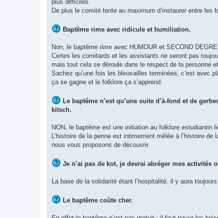
plus difficiles.
De plus le comité tente au maximum d’instaurer entre les bl
Baptême rime avec ridicule et humiliation.
Non, le baptême rime avec HUMOUR et SECOND DEGRE
Certes les comitards et les assistants ne seront pas toujours
mais tout cela se déroule dans le respect de la personne et d
Sachez qu’une fois les bleusailles terminées, c’est avec p
ça se gagne et le folklore ça s’apprend.
Le baptême n’est qu’une suite d’à-fond et de gerbe
kitsch.
NON, le baptême est une initiation au folklore estudiantin li
L’histoire de la penne est intimement mêlée à l’histoire de l
nous vous proposons de découvrir.
Je n’ai pas de kot, je devrai abréger mes activités 
La base de la solidarité étant l’hospitalité, il y aura toujo
Le baptême coûte cher.
En effet le baptême n’est pas gratuit : il faut payer les bois