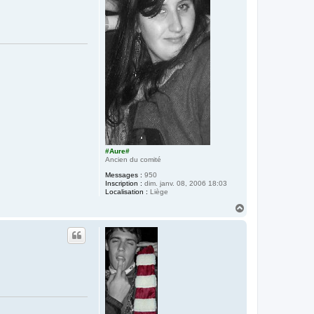
#Aure#
Ancien du comité
Messages :
950
Inscription :
dim. janv. 08, 2006 18:03
Localisation :
Liège
H
a
u
t