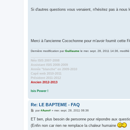
Si d'autres questions vous venaient, n'hésitez pas à nous l
Merci à l'ancienne Cocochonne pour m'avoir fournit cette FA
Dernière modification par
Guillaume
le mer. sept. 28, 2011 14:36, modifié 
Néo ISIS 2007-2008
Assistant ISIS 2008-2009
Année "blanche" en 2009-2010
Capé web 2010-2011
Président 2011-2012
Ancien 2012-2013
Isis Power !
Re: LE BAPTEME - FAQ
M
par
#Aure#
»
mer. sept. 28, 2011 08:36
e
s
ET ben, plus besoin de personne pour répondre aux questio
s
a
(Enfin non car rien ne remplace la chaleur humaine
g