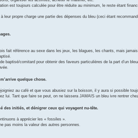
pation est toujours calculée pour être réduite au minimum, le reste étant financ
nt à leur propre charge une partie des dépenses du bleu (ceci étant recomman
sages.
 fois fait référence au sexe dans les jeux, les blagues, les chants, mais jamai
aptisé.
 de baptisé/comitard pour obtenir des faveurs particulières de la part d’un ble
uvée.
l m’arrive quelque chose.
ejoigniez au café et que vous abusiez sur la boisson, il y aura si possible tou
 lui. Tant que faire se peut, on ne laissera JAMAIS un bleu ivre rentrer chez
 des initiés, et dénigrer ceux qui voyagent nu-tête.
inuons à apprécier les « fossiles ».
he pas moins la valeur des autres personnes.