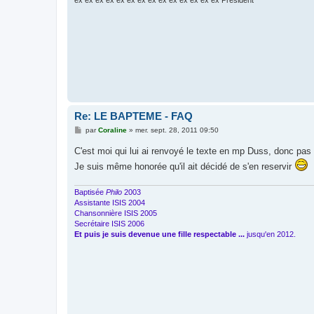
ex ex ex ex ex ex ex ex ex ex ex ex ex ex Président
Re: LE BAPTEME - FAQ
M
par
Coraline
»
mer. sept. 28, 2011 09:50
e
s
C'est moi qui lui ai renvoyé le texte en mp Duss, donc pas 
s
a
Je suis même honorée qu'il ait décidé de s'en reservir
g
e
Baptisée
Philo
2003
Assistante ISIS 2004
Chansonnière ISIS 2005
Secrétaire ISIS 2006
Et puis je suis devenue une fille respectable ...
jusqu'en 2012.