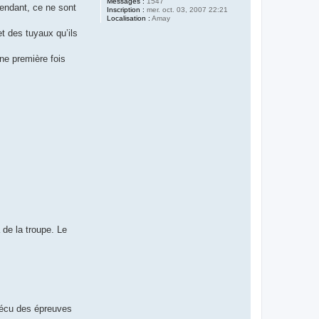
Messages :
1547
pendant, ce ne sont
Inscription :
mer. oct. 03, 2007 22:21
Localisation :
Amay
et des tuyaux qu’ils
ne première fois
 de la troupe. Le
 vécu des épreuves