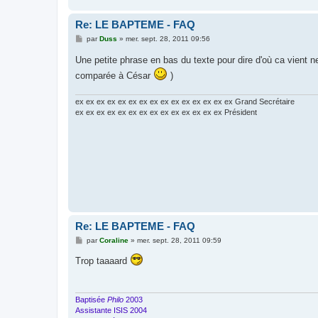
Re: LE BAPTEME - FAQ
M
par
Duss
»
mer. sept. 28, 2011 09:56
e
s
Une petite phrase en bas du texte pour dire d'où ca vient n
s
a
comparée à César
)
g
e
ex ex ex ex ex ex ex ex ex ex ex ex ex ex ex Grand Secrétaire
ex ex ex ex ex ex ex ex ex ex ex ex ex ex Président
Re: LE BAPTEME - FAQ
M
par
Coraline
»
mer. sept. 28, 2011 09:59
e
s
Trop taaaard
s
a
g
e
Baptisée
Philo
2003
Assistante ISIS 2004