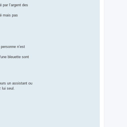
é par l’argent des
dé mais pas
s personne n’est
u/une bleuette sont
jours un assistant ou
 lui seul.