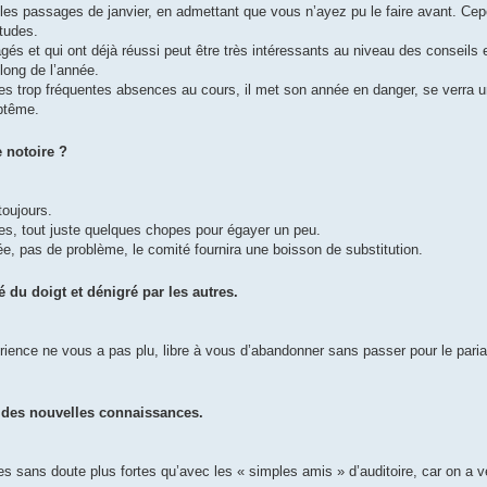
r les passages de janvier, en admettant que vous n’ayez pu le faire avant. Ce
tudes.
gés et qui ont déjà réussi peut être très intéressants au niveau des conseils 
long de l’année.
es trop fréquentes absences au cours, il met son année en danger, se verra u
ptême.
 notoire ?
toujours.
les, tout juste quelques chopes pour égayer un peu.
ée, pas de problème, le comité fournira une boisson de substitution.
du doigt et dénigré par les autres.
rience ne vous a pas plu, libre à vous d’abandonner sans passer pour le paria
 des nouvelles connaissances.
s sans doute plus fortes qu’avec les « simples amis » d’auditoire, car on a