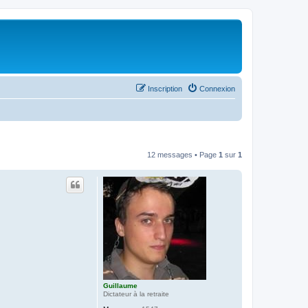
Inscription
Connexion
12 messages • Page
1
sur
1
Guillaume
Dictateur à la retraite