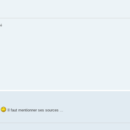
ré
e
Il faut mentionner ses sources ...