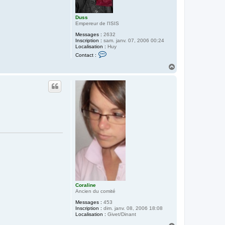
Duss
Empereur de l'ISIS
Messages :
2632
Inscription :
sam. janv. 07, 2006 00:24
Localisation :
Huy
C
Contact :
o
n
H
t
a
a
u
c
t
t
e
r
D
u
s
s
Coraline
Ancien du comité
Messages :
453
Inscription :
dim. janv. 08, 2006 18:08
Localisation :
Givet/Dinant