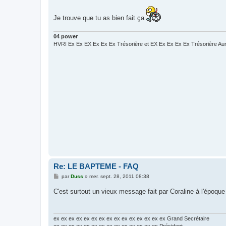
e
Je trouve que tu as bien fait ça
04 power
HVRI Ex Ex EX Ex Ex Ex Trésorière et EX Ex Ex Ex Ex Trésorière Au
Re: LE BAPTEME - FAQ
M
par
Duss
»
mer. sept. 28, 2011 08:38
e
s
C'est surtout un vieux message fait par Coraline à l'époqu
s
a
g
e
ex ex ex ex ex ex ex ex ex ex ex ex ex ex ex Grand Secrétaire