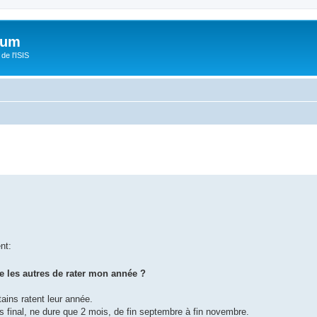
orum
de l'ISIS
nt:
e les autres de rater mon année ?
ains ratent leur année.
rs final, ne dure que 2 mois, de fin septembre à fin novembre.