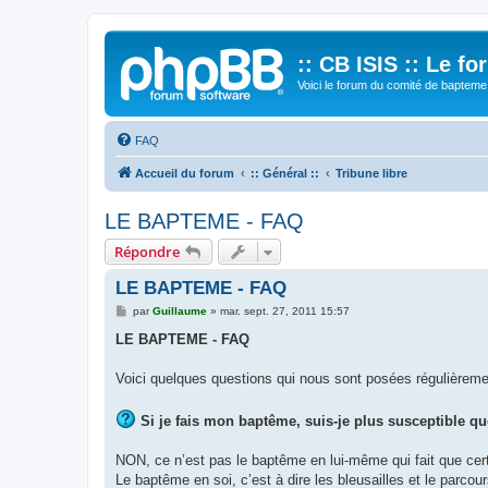
:: CB ISIS :: Le f
Voici le forum du comité de bapteme 
FAQ
Accueil du forum
:: Général ::
Tribune libre
LE BAPTEME - FAQ
Répondre
LE BAPTEME - FAQ
M
par
Guillaume
»
mar. sept. 27, 2011 15:57
e
s
LE BAPTEME - FAQ
s
a
g
Voici quelques questions qui nous sont posées régulièreme
e
Si je fais mon baptême, suis-je plus susceptible qu
NON, ce n’est pas le baptême en lui-même qui fait que cert
Le baptême en soi, c’est à dire les bleusailles et le parcou