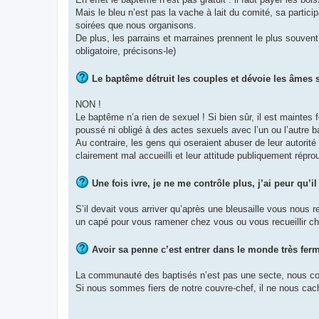
Mais le bleu n’est pas la vache à lait du comité, sa partici
soirées que nous organisons.
De plus, les parrains et marraines prennent le plus souve
obligatoire, précisons-le)
Le baptême détruit les couples et dévoie les âmes 
NON !
Le baptême n’a rien de sexuel ! Si bien sûr, il est maintes
poussé ni obligé à des actes sexuels avec l’un ou l’autre b
Au contraire, les gens qui oseraient abuser de leur autorité
clairement mal accueilli et leur attitude publiquement répro
Une fois ivre, je ne me contrôle plus, j’ai peur qu’i
S’il devait vous arriver qu’après une bleusaille vous nous r
un capé pour vous ramener chez vous ou vous recueillir chez
Avoir sa penne c’est entrer dans le monde très fermé
La communauté des baptisés n’est pas une secte, nous cont
Si nous sommes fiers de notre couvre-chef, il ne nous cac