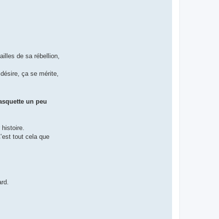
illes de sa rébellion,
désire, ça se mérite,
casquette un peu
histoire.
C’est tout cela que
ard.