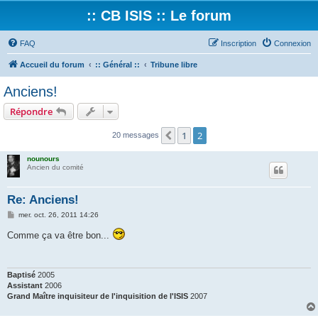
:: CB ISIS :: Le forum
FAQ
Inscription
Connexion
Accueil du forum
:: Général ::
Tribune libre
Anciens!
Répondre
1
2
Précédent
20 messages
nounours
Ancien du comité
Re: Anciens!
M
mer. oct. 26, 2011 14:26
e
s
Comme ça va être bon...
s
a
g
e
Baptisé
2005
Assistant
2006
Grand Maître inquisiteur de l'inquisition de l'ISIS
2007