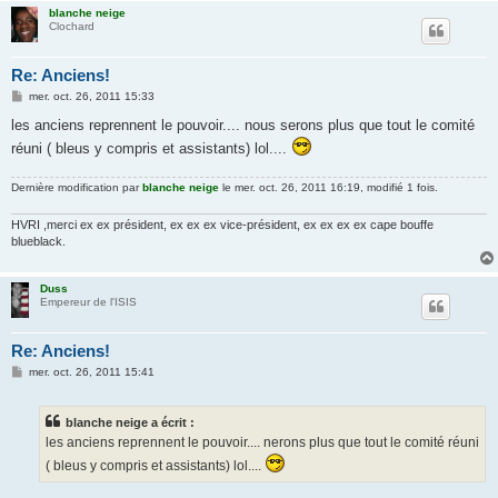
blanche neige
Clochard
Re: Anciens!
M
mer. oct. 26, 2011 15:33
e
s
les anciens reprennent le pouvoir.... nous serons plus que tout le comité
s
réuni ( bleus y compris et assistants) lol....
a
g
e
Dernière modification par
blanche neige
le mer. oct. 26, 2011 16:19, modifié 1 fois.
HVRI ,merci ex ex président, ex ex ex vice-président, ex ex ex ex cape bouffe
blueblack.
Duss
Empereur de l'ISIS
Re: Anciens!
M
mer. oct. 26, 2011 15:41
e
s
s
blanche neige a écrit :
a
g
les anciens reprennent le pouvoir.... nerons plus que tout le comité réuni
e
( bleus y compris et assistants) lol....