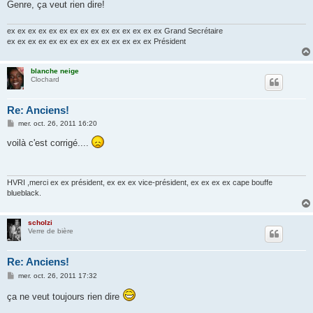
Genre, ça veut rien dire!
ex ex ex ex ex ex ex ex ex ex ex ex ex ex ex Grand Secrétaire
ex ex ex ex ex ex ex ex ex ex ex ex ex ex Président
blanche neige
Clochard
Re: Anciens!
M
mer. oct. 26, 2011 16:20
e
s
voilà c'est corrigé....
s
a
g
e
HVRI ,merci ex ex président, ex ex ex vice-président, ex ex ex ex cape bouffe
blueblack.
scholzi
Verre de bière
Re: Anciens!
M
mer. oct. 26, 2011 17:32
e
s
ça ne veut toujours rien dire
s
a