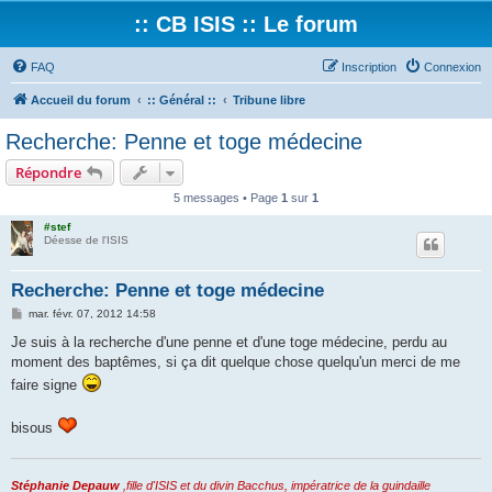
:: CB ISIS :: Le forum
FAQ
Inscription
Connexion
Accueil du forum
:: Général ::
Tribune libre
Recherche: Penne et toge médecine
Répondre
5 messages • Page
1
sur
1
#stef
Déesse de l'ISIS
Recherche: Penne et toge médecine
M
mar. févr. 07, 2012 14:58
e
s
Je suis à la recherche d'une penne et d'une toge médecine, perdu au
s
moment des baptêmes, si ça dit quelque chose quelqu'un merci de me
a
g
faire signe
e
bisous
Stéphanie Depauw
,fille d'ISIS et du divin Bacchus, impératrice de la guindaille