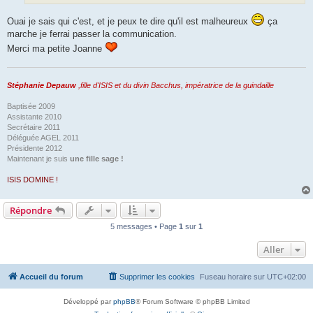
Ouai je sais qui c'est, et je peux te dire qu'il est malheureux
ça
marche je ferrai passer la communication.
Merci ma petite Joanne
Stéphanie Depauw
,fille d'ISIS et du divin Bacchus, impératrice de la guindaille
Baptisée 2009
Assistante 2010
Secrétaire 2011
Déléguée AGEL 2011
Présidente 2012
Maintenant je suis
une fille sage !
ISIS DOMINE !
Répondre
5 messages • Page
1
sur
1
Aller
Accueil du forum
Supprimer les cookies
Fuseau horaire sur
UTC+02:00
Développé par
phpBB
® Forum Software © phpBB Limited