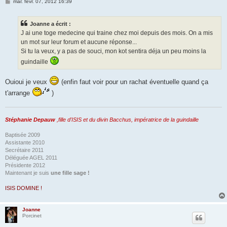
M
mar. févr. 07, 2012 16:39
e
s
s
Joanne a écrit :
a
g
J ai une toge medecine qui traine chez moi depuis des mois. On a mis
e
un mot sur leur forum et aucune réponse...
Si tu la veux, y a pas de souci, mon kot sentira déja un peu moins la
guindaille
Ouioui je veux
(enfin faut voir pour un rachat éventuelle quand ça
t'arrange
)
Stéphanie Depauw
,fille d'ISIS et du divin Bacchus, impératrice de la guindaille
Baptisée 2009
Assistante 2010
Secrétaire 2011
Déléguée AGEL 2011
Présidente 2012
Maintenant je suis
une fille sage !
ISIS DOMINE !
Joanne
Porcinet