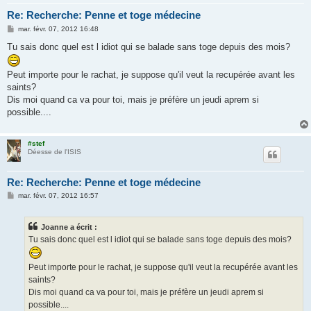
Re: Recherche: Penne et toge médecine
M
mar. févr. 07, 2012 16:48
e
s
Tu sais donc quel est l idiot qui se balade sans toge depuis des mois?
s
a
g
Peut importe pour le rachat, je suppose qu'il veut la recupérée avant les
e
saints?
Dis moi quand ca va pour toi, mais je préfère un jeudi aprem si
possible....
#stef
Déesse de l'ISIS
Re: Recherche: Penne et toge médecine
M
mar. févr. 07, 2012 16:57
e
s
s
Joanne a écrit :
a
g
Tu sais donc quel est l idiot qui se balade sans toge depuis des mois?
e
Peut importe pour le rachat, je suppose qu'il veut la recupérée avant les
saints?
Dis moi quand ca va pour toi, mais je préfère un jeudi aprem si
possible....