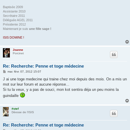
Baptisée 2009
Assistante 2010
Secrétaire 2011
Déléguée AGEL 2011
Présidente 2012
Maintenant je suis
une fille sage !
ISIS DOMINE !
Joanne
Porcinet
Re: Recherche: Penne et toge médecine
M
mar. févr. 07, 2012 15:07
e
s
J ai une toge medecine qui traine chez moi depuis des mois. On a mis un
s
mot sur leur forum et aucune réponse...
a
g
Si tu la veux, y a pas de souci, mon kot sentira déja un peu moins la
e
guindaille
#stef
Déesse de l'ISIS
Re: Recherche: Penne et toge médecine