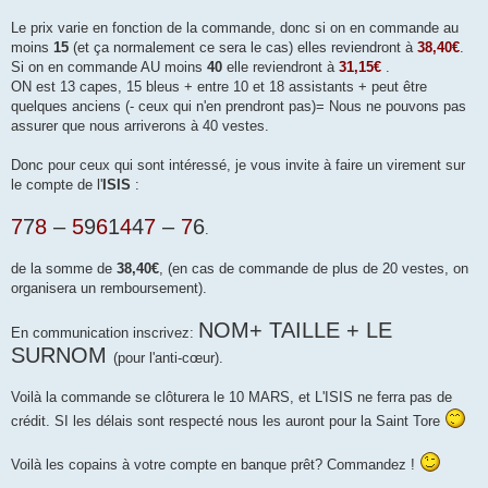
Le prix varie en fonction de la commande, donc si on en commande au
moins
15
(et ça normalement ce sera le cas) elles reviendront à
38,40€
.
Si on en commande AU moins
40
elle reviendront à
31,15€
.
ON est 13 capes, 15 bleus + entre 10 et 18 assistants + peut être
quelques anciens (- ceux qui n'en prendront pas)= Nous ne pouvons pas
assurer que nous arriverons à 40 vestes.
Donc pour ceux qui sont intéressé, je vous invite à faire un virement sur
le compte de l'
ISIS
:
7
7
8
–
5
9
6
1
4
4
7
–
7
6
.
de la somme de
38,40€
, (en cas de commande de plus de 20 vestes, on
organisera un remboursement).
NOM+ TAILLE + LE
En communication inscrivez:
SURNOM
(pour l'anti-cœur).
Voilà la commande se clôturera le 10 MARS, et L'ISIS ne ferra pas de
crédit. SI les délais sont respecté nous les auront pour la Saint Tore
Voilà les copains à votre compte en banque prêt? Commandez !