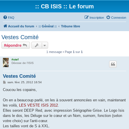
:: CB ISIS :: Le forum
FAQ
Inscription
Connexion
Accueil du forum
:: Général ::
Tribune libre
Vestes Comité
Répondre
1 message • Page
1
sur
1
#stef
Déesse de l'ISIS
Vestes Comité
M
sam. févr. 25, 2012 16:54
e
s
Coucou les copains,
s
a
g
On en a beaucoup parlé, on les à souvent annoncées en vain, maintenant
e
les voilà,
LES VESTE ISIS 2012
.
Elles seront DEEP Red, avec impression Sérigraphie Grise. Le Logo Isis
dans le dos, les Déluge sur le cœur et un Nom, surnom, fonction (selon
votre choix) sur l'anti-cœur.
Les tailles vont de S à XXL.