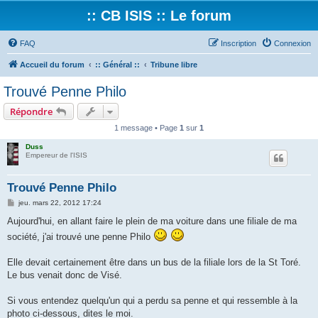
:: CB ISIS :: Le forum
FAQ
Inscription
Connexion
Accueil du forum
:: Général ::
Tribune libre
Trouvé Penne Philo
Répondre
1 message • Page
1
sur
1
Duss
Empereur de l'ISIS
Trouvé Penne Philo
M
jeu. mars 22, 2012 17:24
e
s
Aujourd'hui, en allant faire le plein de ma voiture dans une filiale de ma
s
société, j'ai trouvé une penne Philo
a
g
e
Elle devait certainement être dans un bus de la filiale lors de la St Toré.
Le bus venait donc de Visé.
Si vous entendez quelqu'un qui a perdu sa penne et qui ressemble à la
photo ci-dessous, dites le moi.