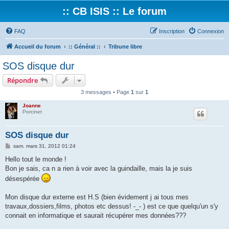
:: CB ISIS :: Le forum
FAQ
Inscription
Connexion
Accueil du forum
:: Général ::
Tribune libre
SOS disque dur
Répondre
3 messages • Page
1
sur
1
Joanne
Porcinet
SOS disque dur
M
sam. mars 31, 2012 01:24
e
s
Hello tout le monde !
s
Bon je sais, ca n a rien à voir avec la guindaille, mais la je suis
a
g
désespérée
e
Mon disque dur externe est H.S (bien évidement j ai tous mes
travaux,dossiers,films, photos etc dessus! -_- ) est ce que quelqu'un s'y
connait en informatique et saurait récupérer mes données???