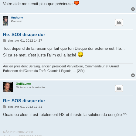
Votre aide me serait plus que précieuse
Anthony
Porcinet
Re: SOS disque dur
M
dim. avr. 01, 2012 14:27
e
s
Tout dépend de la raison qui fait que ton Disque dur externe est HS...
s
Si ça se met, c'est juste l'alim qui a laché
a
g
e
Ancien président Seraing, ancien président Vervietoise, Commandeur et Grand
Echanson de l'Ordre du Torè, Calottin Liégeois, ... (2l2r)
Guillaume
Dictateur à la retraite
Re: SOS disque dur
M
dim. avr. 01, 2012 17:21
e
s
Ouais ou alors il est totalement HS et il reste la solution du congélo ^^
s
a
g
e
Néo ISIS 2007-2008