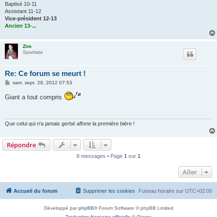
Baptisé 10-11
Assistant 11-12
Vice-président 12-13
Ancien 13-...
Zim
Spartiate
Re: Ce forum se meurt !
M
sam. sept. 29, 2012 07:53
e
s
Giant a tout compris
s
a
g
e
Que celui qui n'a jamais gerbé affone la première bière !
Répondre
8 messages • Page
1
sur
1
Aller
Accueil du forum
Supprimer les cookies
Fuseau horaire sur
UTC+02:00
Développé par
phpBB
® Forum Software © phpBB Limited
Traduction française officielle
©
Qiaeru