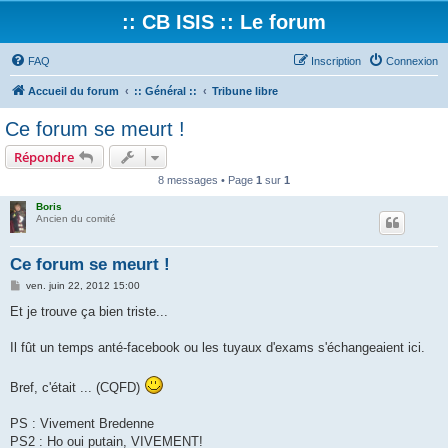
:: CB ISIS :: Le forum
FAQ
Inscription
Connexion
Accueil du forum
:: Général ::
Tribune libre
Ce forum se meurt !
Répondre
8 messages • Page
1
sur
1
Boris
Ancien du comité
Ce forum se meurt !
M
ven. juin 22, 2012 15:00
e
s
Et je trouve ça bien triste...
s
a
g
Il fût un temps anté-facebook ou les tuyaux d'exams s'échangeaient ici.
e
Bref, c'était ... (CQFD)
PS : Vivement Bredenne
PS2 : Ho oui putain, VIVEMENT!