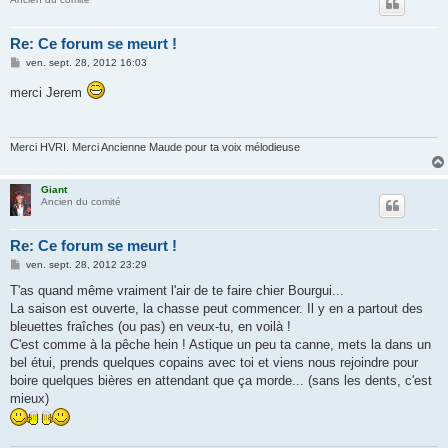
Re: Ce forum se meurt !
M
ven. sept. 28, 2012 16:03
e
s
merci Jerem
s
a
g
e
Merci HVRI. Merci Ancienne Maude pour ta voix mélodieuse
Giant
Ancien du comité
Re: Ce forum se meurt !
M
ven. sept. 28, 2012 23:29
e
s
T'as quand même vraiment l'air de te faire chier Bourgui...
s
La saison est ouverte, la chasse peut commencer. Il y en a partout des
a
g
bleuettes fraîches (ou pas) en veux-tu, en voilà !
e
C'est comme à la pêche hein ! Astique un peu ta canne, mets la dans un
bel étui, prends quelques copains avec toi et viens nous rejoindre pour
boire quelques bières en attendant que ça morde... (sans les dents, c'est
mieux)