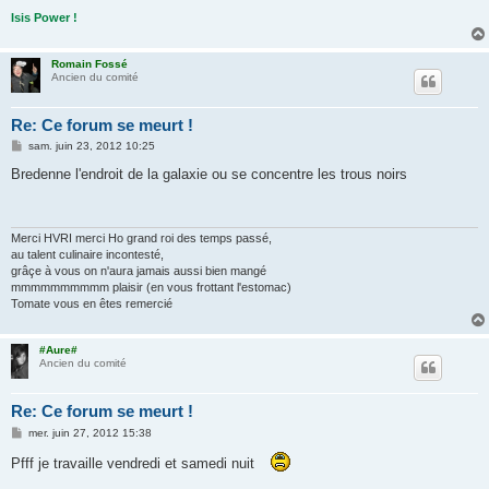
Isis Power !
Romain Fossé
Ancien du comité
Re: Ce forum se meurt !
M
sam. juin 23, 2012 10:25
e
s
Bredenne l'endroit de la galaxie ou se concentre les trous noirs
s
a
g
e
Merci HVRI merci Ho grand roi des temps passé,
au talent culinaire incontesté,
grâçe à vous on n'aura jamais aussi bien mangé
mmmmmmmmmm plaisir (en vous frottant l'estomac)
Tomate vous en êtes remercié
#Aure#
Ancien du comité
Re: Ce forum se meurt !
M
mer. juin 27, 2012 15:38
e
s
Pfff je travaille vendredi et samedi nuit
s
a