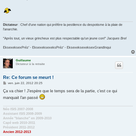
Dictateur
: Chef d'une nation qui préfère la pestilence du despotisme à la plaie de
l'anarchie.
"Après tout, un vieux grincheux est plus respectable qu'un jeune con!"
Jacques Brel
EksexeksexPréz' - EksexeksexeksPréz' - EksexeksexeksexGrandInqui
Guillaume
Dictateur à la retraite
Re: Ce forum se meurt !
M
ven. juin 22, 2012 20:25
e
s
Ça va chier ! J'espère que le temps sera de la partie, c'est ce qui
s
manquait l'an passé
a
g
e
Néo ISIS 2007-2008
Assistant ISIS 2008-2009
Année "blanche" en 2009-2010
Capé web 2010-2011
Président 2011-2012
Ancien 2012-2013