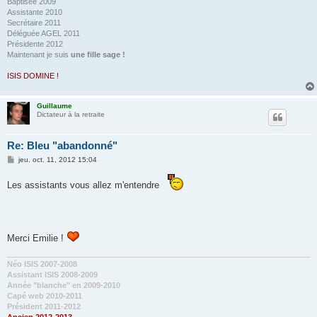
Baptisée 2009
Assistante 2010
Secrétaire 2011
Déléguée AGEL 2011
Présidente 2012
Maintenant je suis
une fille sage !
ISIS DOMINE !
Guillaume
Dictateur à la retraite
Re: Bleu "abandonné"
M
jeu. oct. 11, 2012 15:04
e
s
Les assistants vous allez m'entendre
s
a
g
e
Merci Emilie !
Néo ISIS 2007-2008
Assistant ISIS 2008-2009
Année "blanche" en 2009-2010
Capé web 2010-2011
Président 2011-2012