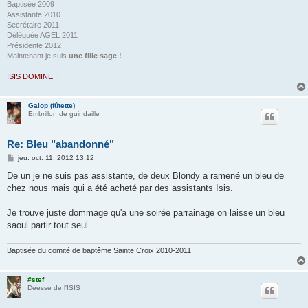
Baptisée 2009
Assistante 2010
Secrétaire 2011
Déléguée AGEL 2011
Présidente 2012
Maintenant je suis
une fille sage !
ISIS DOMINE !
Galop (fûtette)
Embrillon de guindaille
Re: Bleu "abandonné"
M
jeu. oct. 11, 2012 13:12
e
s
De un je ne suis pas assistante, de deux Blondy a ramené un bleu de
s
chez nous mais qui a été acheté par des assistants Isis.
a
g
e
Je trouve juste dommage qu'a une soirée parrainage on laisse un bleu
saoul partir tout seul...
Baptisée du comité de baptême Sainte Croix 2010-2011
#stef
Déesse de l'ISIS