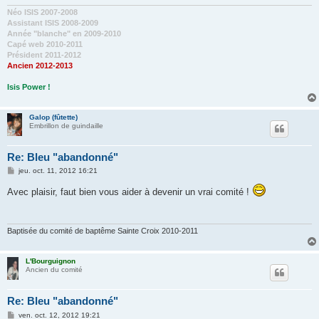
e
Néo ISIS 2007-2008
Assistant ISIS 2008-2009
Année "blanche" en 2009-2010
Capé web 2010-2011
Président 2011-2012
Ancien 2012-2013
Isis Power !
Galop (fûtette)
Embrillon de guindaille
Re: Bleu "abandonné"
M
jeu. oct. 11, 2012 16:21
e
s
Avec plaisir, faut bien vous aider à devenir un vrai comité !
s
a
g
e
Baptisée du comité de baptême Sainte Croix 2010-2011
L'Bourguignon
Ancien du comité
Re: Bleu "abandonné"
M
ven. oct. 12, 2012 19:21