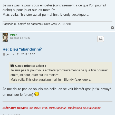
e
s
Je suis pas là pour vous embêter (contrairement à ce que l'on pourrait
s
croire) ni pour jouer sur les mots ^^
a
g
Mais voilà, l'histoire aurait pu mal finir, Blondy t'expliquera.
e
Baptisée du comité de baptême Sainte Croix 2010-2011
#stef
Déesse de l'ISIS
Re: Bleu "abandonné"
M
jeu. oct. 11, 2012 13:36
e
s
s
Galop (fûtette) a écrit :
a
g
Je suis pas là pour vous embêter (contrairement à ce que l'on pourrait
e
croire) ni pour jouer sur les mots ^^
Mais voilà, l'histoire aurait pu mal finir, Blondy t'expliquera.
Je me doute pas de soucis ma belle, on se voit bientôt (ps: je t'ai envoyé
un mail sur le forum)
Stéphanie Depauw
,fille d'ISIS et du divin Bacchus, impératrice de la guindaille