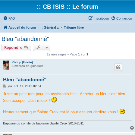
:: CB ISIS :: Le forum
FAQ
Inscription
Connexion
Accueil du forum
:: Général ::
Tribune libre
Bleu "abandonné"
Répondre
12 messages • Page
1
sur
1
Galop (fûtette)
Embrillon de guindaille
Bleu "abandonné"
M
jeu. oct. 11, 2012 02:54
e
s
Juste un petit mot pour les assistants Isis : Acheter un bleu c'est bien.
s
S'en occuper, c'est mieux !
a
g
e
Heureusement que Sainte Croix est là pour assurer derrière vous !
Baptisée du comité de baptême Sainte Croix 2010-2011