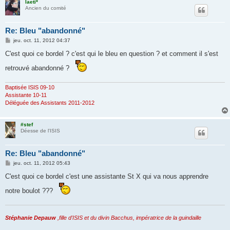
laeti*
Ancien du comité
Re: Bleu "abandonné"
M
jeu. oct. 11, 2012 04:37
e
s
C'est quoi ce bordel ? c'est qui le bleu en question ? et comment il s'est
s
a
retrouvé abandonné ?
g
e
Baptisée ISIS 09-10
Assistante 10-11
Déléguée des Assistants 2011-2012
#stef
Déesse de l'ISIS
Re: Bleu "abandonné"
M
jeu. oct. 11, 2012 05:43
e
s
C'est quoi ce bordel c'est une assistante St X qui va nous apprendre
s
a
notre boulot ???
g
e
Stéphanie Depauw
,fille d'ISIS et du divin Bacchus, impératrice de la guindaille