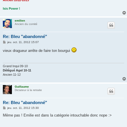
Ancien 2012-2013
Isis Power !
emilien
Ancien du comité
Re: Bleu "abandonné"
M
jeu. oct. 11, 2012 15:07
e
s
vieux dragueur arrête de faire ton bourgui
s
a
g
e
Grand Inqui 09-10
Délégué Agel 10-11
Ancien 11-12
Guillaume
Dictateur à la retraite
Re: Bleu "abandonné"
M
jeu. oct. 11, 2012 15:30
e
s
Même pas ! Emilie est dans la catégorie intouchable donc nope :>
s
a
g