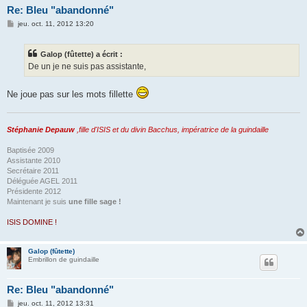
Re: Bleu "abandonné"
M
jeu. oct. 11, 2012 13:20
e
s
s
Galop (fûtette) a écrit :
a
g
De un je ne suis pas assistante,
e
Ne joue pas sur les mots fillette
Stéphanie Depauw
,fille d'ISIS et du divin Bacchus, impératrice de la guindaille
Baptisée 2009
Assistante 2010
Secrétaire 2011
Déléguée AGEL 2011
Présidente 2012
Maintenant je suis
une fille sage !
ISIS DOMINE !
Galop (fûtette)
Embrillon de guindaille
Re: Bleu "abandonné"
M
jeu. oct. 11, 2012 13:31