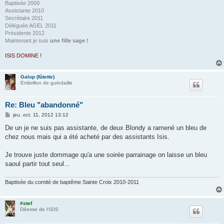
Baptisée 2009
Assistante 2010
Secrétaire 2011
Déléguée AGEL 2011
Présidente 2012
Maintenant je suis
une fille sage !
ISIS DOMINE !
Galop (fûtette)
Embrillon de guindaille
Re: Bleu "abandonné"
M
jeu. oct. 11, 2012 13:12
e
s
De un je ne suis pas assistante, de deux Blondy a ramené un bleu de
s
chez nous mais qui a été acheté par des assistants Isis.
a
g
e
Je trouve juste dommage qu'a une soirée parrainage on laisse un bleu
saoul partir tout seul...
Baptisée du comité de baptême Sainte Croix 2010-2011
#stef
Déesse de l'ISIS