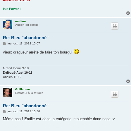
Ancien 2012-2013
Isis Power !
emilien
Ancien du comité
Re: Bleu "abandonné"
M
jeu. oct. 11, 2012 15:07
e
s
vieux dragueur arrête de faire ton bourgui
s
a
g
e
Grand Inqui 09-10
Délégué Agel 10-11
Ancien 11-12
Guillaume
Dictateur à la retraite
Re: Bleu "abandonné"
M
jeu. oct. 11, 2012 15:30
e
s
Même pas ! Emilie est dans la catégorie intouchable donc nope :>
s
a
g