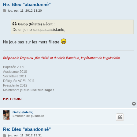
Re: Bleu "abandonné"
M
jeu. oct. 11, 2012 13:20
e
s
s
Galop (fûtette) a écrit :
a
g
De un je ne suis pas assistante,
e
Ne joue pas sur les mots fillette
Stéphanie Depauw
,fille d'ISIS et du divin Bacchus, impératrice de la guindaille
Baptisée 2009
Assistante 2010
Secrétaire 2011
Déléguée AGEL 2011
Présidente 2012
Maintenant je suis
une fille sage !
ISIS DOMINE !
Galop (fûtette)
Embrillon de guindaille
Re: Bleu "abandonné"
M
jeu. oct. 11, 2012 13:31