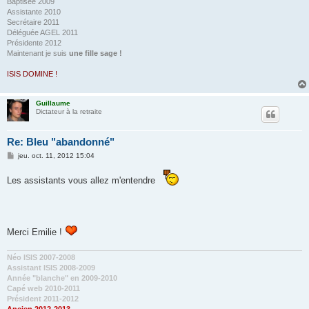
Baptisée 2009
Assistante 2010
Secrétaire 2011
Déléguée AGEL 2011
Présidente 2012
Maintenant je suis
une fille sage !
ISIS DOMINE !
Guillaume
Dictateur à la retraite
Re: Bleu "abandonné"
M
jeu. oct. 11, 2012 15:04
e
s
Les assistants vous allez m'entendre
s
a
g
e
Merci Emilie !
Néo ISIS 2007-2008
Assistant ISIS 2008-2009
Année "blanche" en 2009-2010
Capé web 2010-2011
Président 2011-2012