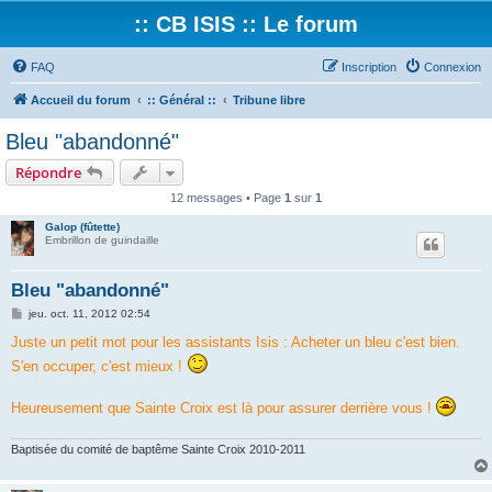
:: CB ISIS :: Le forum
FAQ
Inscription
Connexion
Accueil du forum
:: Général ::
Tribune libre
Bleu "abandonné"
Répondre
12 messages • Page
1
sur
1
Galop (fûtette)
Embrillon de guindaille
Bleu "abandonné"
M
jeu. oct. 11, 2012 02:54
e
s
Juste un petit mot pour les assistants Isis : Acheter un bleu c'est bien.
s
S'en occuper, c'est mieux !
a
g
e
Heureusement que Sainte Croix est là pour assurer derrière vous !
Baptisée du comité de baptême Sainte Croix 2010-2011