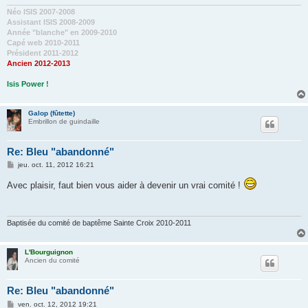
e
Néo ISIS 2007-2008
Assistant ISIS 2008-2009
Année "blanche" en 2009-2010
Capé web 2010-2011
Président 2011-2012
Ancien 2012-2013
Isis Power !
Galop (fûtette)
Embrillon de guindaille
Re: Bleu "abandonné"
M
jeu. oct. 11, 2012 16:21
e
s
Avec plaisir, faut bien vous aider à devenir un vrai comité !
s
a
g
e
Baptisée du comité de baptême Sainte Croix 2010-2011
L'Bourguignon
Ancien du comité
Re: Bleu "abandonné"
M
ven. oct. 12, 2012 19:21