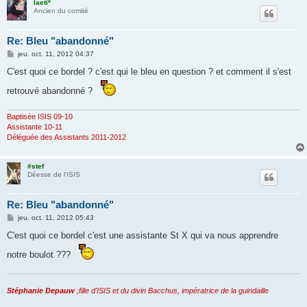
laeti*
Ancien du comité
Re: Bleu "abandonné"
M
jeu. oct. 11, 2012 04:37
e
s
C'est quoi ce bordel ? c'est qui le bleu en question ? et comment il s'est
s
a
retrouvé abandonné ?
g
e
Baptisée ISIS 09-10
Assistante 10-11
Déléguée des Assistants 2011-2012
#stef
Déesse de l'ISIS
Re: Bleu "abandonné"
M
jeu. oct. 11, 2012 05:43
e
s
C'est quoi ce bordel c'est une assistante St X qui va nous apprendre
s
a
notre boulot ???
g
e
Stéphanie Depauw
,fille d'ISIS et du divin Bacchus, impératrice de la guindaille