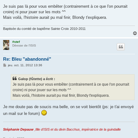
e
s
Je suis pas là pour vous embêter (contrairement à ce que l'on pourrait
s
croire) ni pour jouer sur les mots ^^
a
g
Mais voilà, l'histoire aurait pu mal finir, Blondy t'expliquera.
e
Baptisée du comité de baptême Sainte Croix 2010-2011
#stef
Déesse de l'ISIS
Re: Bleu "abandonné"
M
jeu. oct. 11, 2012 13:36
e
s
s
Galop (fûtette) a écrit :
a
g
Je suis pas là pour vous embêter (contrairement à ce que l'on pourrait
e
croire) ni pour jouer sur les mots ^^
Mais voilà, l'histoire aurait pu mal finir, Blondy t'expliquera.
Je me doute pas de soucis ma belle, on se voit bientôt (ps: je t'ai envoyé
un mail sur le forum)
Stéphanie Depauw
,fille d'ISIS et du divin Bacchus, impératrice de la guindaille