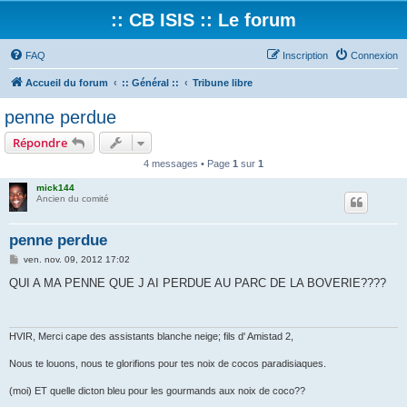
:: CB ISIS :: Le forum
FAQ
Inscription
Connexion
Accueil du forum
:: Général ::
Tribune libre
penne perdue
Répondre
4 messages • Page
1
sur
1
mick144
Ancien du comité
penne perdue
M
ven. nov. 09, 2012 17:02
e
s
QUI A MA PENNE QUE J AI PERDUE AU PARC DE LA BOVERIE????
s
a
g
e
HVIR, Merci cape des assistants blanche neige; fils d' Amistad 2,
Nous te louons, nous te glorifions pour tes noix de cocos paradisiaques.
(moi) ET quelle dicton bleu pour les gourmands aux noix de coco??