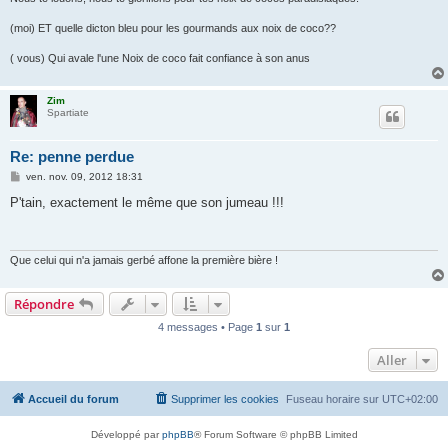
(moi) ET quelle dicton bleu pour les gourmands aux noix de coco??
( vous) Qui avale l'une Noix de coco fait confiance à son anus
Zim
Spartiate
Re: penne perdue
M
ven. nov. 09, 2012 18:31
e
s
P'tain, exactement le même que son jumeau !!!
s
a
g
e
Que celui qui n'a jamais gerbé affone la première bière !
Répondre
4 messages • Page
1
sur
1
Aller
Accueil du forum
Supprimer les cookies
Fuseau horaire sur
UTC+02:00
Développé par
phpBB
® Forum Software © phpBB Limited