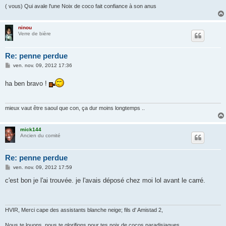
( vous) Qui avale l'une Noix de coco fait confiance à son anus
ninou
Verre de bière
Re: penne perdue
M
ven. nov. 09, 2012 17:36
e
s
ha ben bravo !
s
a
g
e
mieux vaut être saoul que con, ça dur moins longtemps ..
mick144
Ancien du comité
Re: penne perdue
M
ven. nov. 09, 2012 17:59
e
s
c'est bon je l'ai trouvée. je l'avais déposé chez moi lol avant le carré.
s
a
g
e
HVIR, Merci cape des assistants blanche neige; fils d' Amistad 2,
Nous te louons, nous te glorifions pour tes noix de cocos paradisiaques.