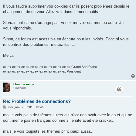
Il vous faudra supprimer vos cokkies car ils posent problèmes depuis le
changement de serveur. Allez voir dans le menu outils.
Si vraiment ca ne s'arrange pas, venez me voir sur msn ou autre. Je
vous répondrais.
Sinon, ce forum est acessible en écriture pour les invités. Donc si vous
rencontrez des problèmes, mettez les ici.
Merci.
ex ex ex ex ex ex ex ex ex ex ex ex ex ex ex Grand Secrétaire
ex ex ex ex ex ex ex ex ex ex ex ex ex ex Président
blanche neige
Clochard
Re: Problèmes de connections?
M
mer. janv. 23, 2013 15:45
e
s
moi je vois plein de thèmes sujets qui n'ont rien avoir avec le cb et qui ne
s
sont même pas en français comme si le site avait été cracké...
a
g
e
mais je vois toujouts les thèmes principaux aussi...