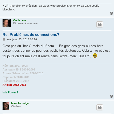
HVRI ,merci ex ex président, ex ex ex vice-président, ex ex ex ex cape bouffe
blueblack.
Guillaume
Dictateur à la retraite
Re: Problèmes de connections?
M
ven. janv. 25, 2013 00:16
e
s
C'est pas du "hack" mais du Spam ... En gros des gens ou des bots
s
postent des conneries pour des publicités douteuses. Cela arrive et c'est
a
g
toujours chiant mais c'est rentré dans l'ordre (merci Duss ^^)
e
Néo ISIS 2007-2008
Assistant ISIS 2008-2009
Année "blanche" en 2009-2010
Capé web 2010-2011
Président 2011-2012
Ancien 2012-2013
Isis Power !
blanche neige
Clochard