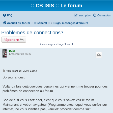
:: CB ISIS :: Le forum
FAQ
Inscription
Connexion
Accueil du forum
:: Général ::
Bugs, messages d'erreurs
Problèmes de connections?
Répondre
4 messages • Page
1
sur
1
Duss
Empereur de l'ISIS
M
ven. mars 16, 2007 12:43
e
s
Bonjour a tous,
s
a
g
Voilà, ca fais déjà quelques personnes qui viennent me trouver pour des
e
problèmes de connection au forum.
Bon déjà si vous lisez ceci, c'est que vous savez voir le forum.
Maintenant si votre navigateur (Programme avec lequel vous surfez sur
internet) ne vous identifie pas, veuillez procéder comme suit: