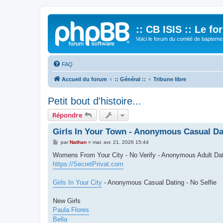
:: CB ISIS :: Le f
Voici le forum du comité de bapteme 
FAQ
Accueil du forum
:: Général ::
Tribune libre
Petit bout d'histoire...
Répondre
Girls In Your Town - Anonymous Casual Dat
M
par
Nathan
»
mar. avr. 21, 2026 15:44
e
s
Womens From Your City - No Verify - Anonymous Adult Da
s
https://SecretPrivat.com
a
g
e
Girls In Your City
- Anonymous Casual Dating - No Selfie
New Girls
Paula Flores
Bella