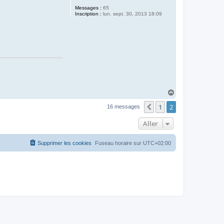
Messages :
65
Inscription :
lun. sept. 30, 2013 18:09
H
a
1
2
u
Précédent
16 messages
t
Aller
Supprimer les cookies
Fuseau horaire sur
UTC+02:00