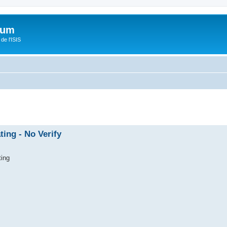
orum
de l'ISIS
ing - No Verify
ting