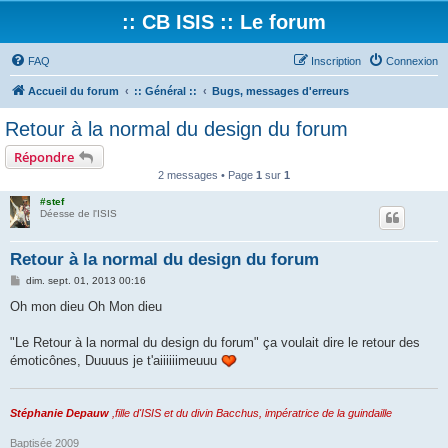
:: CB ISIS :: Le forum
FAQ
Inscription
Connexion
Accueil du forum
:: Général ::
Bugs, messages d'erreurs
Retour à la normal du design du forum
Répondre
2 messages • Page
1
sur
1
#stef
Déesse de l'ISIS
Retour à la normal du design du forum
M
dim. sept. 01, 2013 00:16
e
s
Oh mon dieu Oh Mon dieu
s
a
g
"Le Retour à la normal du design du forum" ça voulait dire le retour des
e
émoticônes, Duuuus je t'aiiiiiimeuuu
Stéphanie Depauw
,fille d'ISIS et du divin Bacchus, impératrice de la guindaille
Baptisée 2009