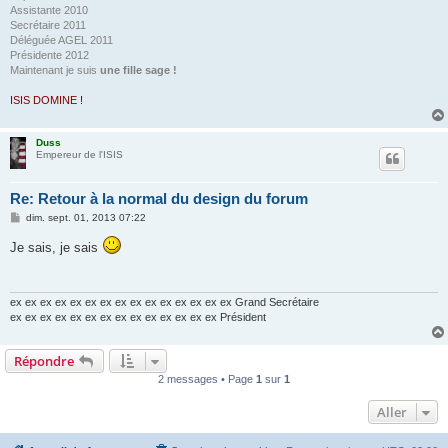
Assistante 2010
Secrétaire 2011
Déléguée AGEL 2011
Présidente 2012
Maintenant je suis
une fille sage !
ISIS DOMINE !
Duss
Empereur de l'ISIS
Re: Retour à la normal du design du forum
M
dim. sept. 01, 2013 07:22
e
s
Je sais, je sais
s
a
g
e
ex ex ex ex ex ex ex ex ex ex ex ex ex ex ex Grand Secrétaire
ex ex ex ex ex ex ex ex ex ex ex ex ex ex Président
Répondre
2 messages • Page
1
sur
1
Aller