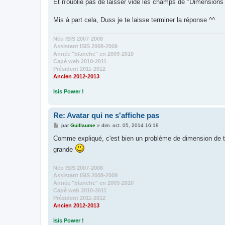
Et n'oublie pas de laisser vide les champs de "Dimensions 
Mis à part cela, Duss je te laisse terminer la réponse ^^
Néo ISIS 2007-2008
Assistant ISIS 2008-2009
Année "blanche" en 2009-2010
Capé web 2010-2011
Président 2011-2012
Ancien 2012-2013
Isis Power !
Re: Avatar qui ne s'affiche pas
M
par
Guillaume
»
dim. oct. 05, 2014 16:19
e
s
Comme expliqué, c'est bien un problème de dimension de ta 
s
grande
a
g
e
Néo ISIS 2007-2008
Assistant ISIS 2008-2009
Année "blanche" en 2009-2010
Capé web 2010-2011
Président 2011-2012
Ancien 2012-2013
Isis Power !