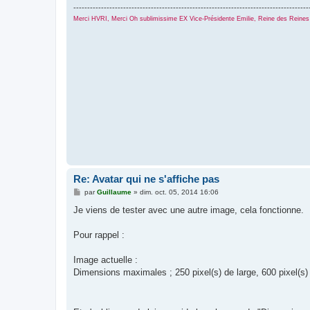
-------------------------------------------------------------------------------------
Merci HVRI, Merci Oh sublimissime EX Vice-Présidente Emilie, Reine des Reines 
Re: Avatar qui ne s'affiche pas
M
par
Guillaume
»
dim. oct. 05, 2014 16:06
e
s
Je viens de tester avec une autre image, cela fonctionne.
s
a
g
Pour rappel :
e
Image actuelle :
Dimensions maximales ; 250 pixel(s) de large, 600 pixel(s)