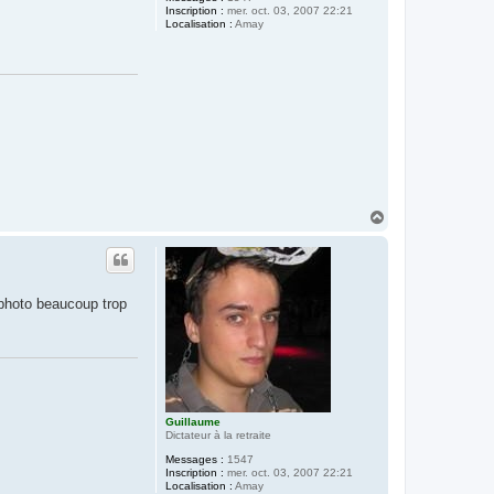
Inscription :
mer. oct. 03, 2007 22:21
Localisation :
Amay
H
a
u
t
 photo beaucoup trop
Guillaume
Dictateur à la retraite
Messages :
1547
Inscription :
mer. oct. 03, 2007 22:21
Localisation :
Amay