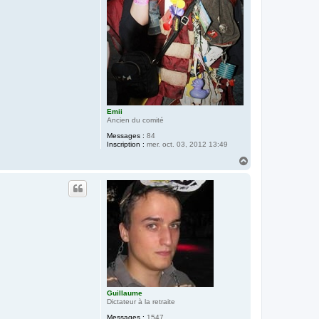
Emii
Ancien du comité
Messages :
84
Inscription :
mer. oct. 03, 2012 13:49
H
a
u
t
Guillaume
Dictateur à la retraite
Messages :
1547