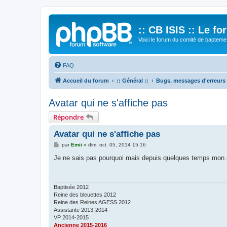
:: CB ISIS :: Le f
Voici le forum du comité de bapteme 
FAQ
Accueil du forum
:: Général ::
Bugs, messages d'erreurs
Avatar qui ne s'affiche pas
Répondre
Avatar qui ne s'affiche pas
M
par
Emii
»
dim. oct. 05, 2014 15:16
e
s
Je ne sais pas pourquoi mais depuis quelques temps mon a
s
a
g
e
Baptisée 2012
Reine des bleuettes 2012
Reine des Reines AGESS 2012
Assistante 2013-2014
VP 2014-2015
Ancienne 2015-2016