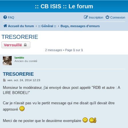
:: CB ISIS :: Le forum
FAQ
Inscription
Connexion
Accueil du forum
:: Général ::
Bugs, messages d'erreurs
TRESORERIE
Verrouillé
2 messages • Page
1
sur
1
lamblo
Ancien du comité
TRESORERIE
M
ven. oct. 24, 2014 12:23
e
s
Monsieur le modérateur, j'ai envoyé deux post appelé "RDB et autre : A
s
LIRE BORDEL!"
a
g
e
Car je n'avait pas vu le pertit message qui me disait qu'il devait être
approuvé
Merci de ne poster que le deuxième exemplaire