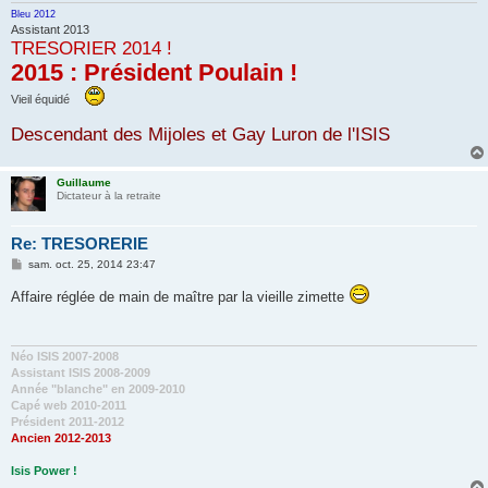
Bleu 2012
Assistant 2013
TRESORIER 2014 !
2015 : Président Poulain !
Vieil équidé
Descendant des Mijoles et Gay Luron de l'ISIS
Guillaume
Dictateur à la retraite
Re: TRESORERIE
M
sam. oct. 25, 2014 23:47
e
s
Affaire réglée de main de maître par la vieille zimette
s
a
g
e
Néo ISIS 2007-2008
Assistant ISIS 2008-2009
Année "blanche" en 2009-2010
Capé web 2010-2011
Président 2011-2012
Ancien 2012-2013
Isis Power !