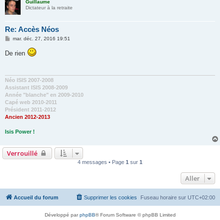
Guillaume
Dictateur à la retraite
Re: Accès Néos
M
mar. déc. 27, 2016 19:51
e
s
De rien
s
a
g
e
Néo ISIS 2007-2008
Assistant ISIS 2008-2009
Année "blanche" en 2009-2010
Capé web 2010-2011
Président 2011-2012
Ancien 2012-2013
Isis Power !
Verrouillé
4 messages • Page
1
sur
1
Aller
Accueil du forum
Supprimer les cookies
Fuseau horaire sur
UTC+02:00
Développé par
phpBB
® Forum Software © phpBB Limited