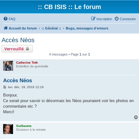
:: CB ISIS :: Le forum
FAQ
Inscription
Connexion
Accueil du forum
:: Général ::
Bugs, messages d'erreurs
Accès Néos
Verrouillé
4 messages • Page
1
sur
1
Catherine Toth
Embrillon de guindaille
Accès Néos
M
lun. déc. 19, 2016 12:16
e
s
Bonjour,
s
Ce serait pour savoir si désormais les Néos pourraient voir les photos en
a
g
commentaire etc ?
e
Merci!
Guillaume
Dictateur à la retraite