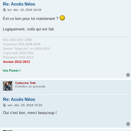
Re: Accès Néos
M
lun. déc. 19, 2016 18:29
e
s
Est-ce bon pour toi maintenant ?
s
a
g
Logiquement, voilà qui est fait.
e
Néo ISIS 2007-2008
Assistant ISIS 2008-2009
Année "blanche" en 2009-2010
Capé web 2010-2011
Président 2011-2012
Ancien 2012-2013
Isis Power !
Catherine Toth
Embrillon de guindaille
Re: Accès Néos
M
ven. déc. 23, 2016 15:33
e
s
Oui c'est bon, merci beaucoup !
s
a
g
e