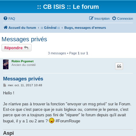
:: CB ISIS :: Le forum
FAQ
Inscription
Connexion
Accueil du forum
:: Général ::
Bugs, messages d'erreurs
Messages privés
Répondre
3 messages • Page
1
sur
1
Robin Prgomet
Ancien du comité
Messages privés
M
mer. oct. 11, 2017 10:48
e
s
Hello !
s
a
g
Je n'arrive pas à trouver la fonction "envoyer un msg privé" sur le Forum.
e
Est-ce que c'est parce que je suis bigleux ou, comme je le pense, c'est
parce que on a toujours pas fini de "réparer" le forum depuis qu'il avait
bugué, il y a 1 ou 2 ans ?
#ForumRouge
Aspi