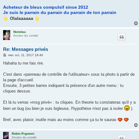
Acheteur de bleus compulsif since 2012
Je suis le parrain du parrain du parrain de ton parrain
Olalaaaaaa
Nietolau
Ancien du comité
Re: Messages privés
M
mer. oct. 11, 2017 18:40
e
s
Hahaha tu me fais rire.
s
a
g
C'est dans «panneau de contrôle de l'utilisateur» sous ta photo à partir de
e
la page d'accueil.
Ensuite, 3 petites barres indiquent la présence d'un autre menu : tu
cliques dessus.
Et là tu verras «msg privé» : tu cliques. En theorie tu constateras qu'il y a
bien un bug (ou bien je suis bigleuse, l'hypothèse n'est pas à isoler
).
Bref, avec plaisir, inutile mais au moins comme ça tu le sauras
Robin Prgomet
Ancien du comité