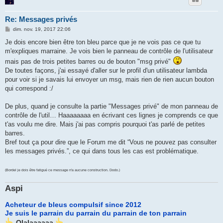
Re: Messages privés
M
dim. nov. 19, 2017 22:06
e
s
Je dois encore bien être ton bleu parce que je ne vois pas ce que tu
s
m'expliques marraine. Je vois bien le panneau de contrôle de l'utilisateur
a
g
mais pas de trois petites barres ou de bouton "msg privé"
e
De toutes façons, j'ai essayé d'aller sur le profil d'un utilisateur lambda
pour voir si je savais lui envoyer un msg, mais rien de rien aucun bouton
qui correspond :/
De plus, quand je consulte la partie "Messages privé" de mon panneau de
contrôle de l'util… Haaaaaaaa en écrivant ces lignes je comprends ce que
t'as voulu me dire. Mais j'ai pas compris pourquoi t'as parlé de petites
barres.
Bref tout ça pour dire que le Forum me dit “Vous ne pouvez pas consulter
les messages privés.”, ce qui dans tous les cas est problématique.
(Bordel je dois être fatigué ce message n'a aucune construction. Dodo.)
Aspi
Acheteur de bleus compulsif since 2012
Je suis le parrain du parrain du parrain de ton parrain
Olalaaaaaa