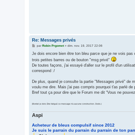
Re: Messages privés
M
par
Robin Prgomet
»
dim. nov. 19, 2017 22:06
e
s
Je dois encore bien être ton bleu parce que je ne vois pas 
s
trois petites barres ou de bouton "msg privé"
a
g
De toutes façons, j'ai essayé d'aller sur le profil d'un util
e
correspond :/
De plus, quand je consulte la partie "Messages privé" de 
voulu me dire. Mais j'ai pas compris pourquoi t'as parlé de 
Bref tout ça pour dire que le Forum me dit “Vous ne pouvez
(Bordel je dois être fatigué ce message n'a aucune construction. Dodo.)
Aspi
Acheteur de bleus compulsif since 2012
Je suis le parrain du parrain du parrain de ton par