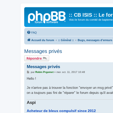
:: CB ISIS :: Le f
Voici le forum du comité de bapteme 
FAQ
Accueil du forum
:: Général ::
Bugs, messages d'erreurs
Messages privés
Répondre
Messages privés
M
par
Robin Prgomet
»
mer. oct. 11, 2017 10:48
e
s
Hello !
s
a
g
Je n'arrive pas à trouver la fonction "envoyer un msg privé
e
on a toujours pas fini de "réparer" le forum depuis qu'il ava
Aspi
Acheteur de bleus compulsif since 2012