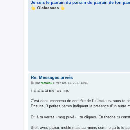
Je suis le parrain du parrain du parrain de ton par
Olalaaaaaa
Re: Messages privés
M
par
Nietolau
»
mer. oct. 11, 2017 18:40
e
s
Hahaha tu me fais rire.
s
a
g
C'est dans «panneau de contrôle de l'utilisateur» sous ta ph
e
Ensuite, 3 petites barres indiquent la présence d'un autre 
Et là tu verras «msg privé» : tu cliques. En theorie tu const
Bref, avec plaisir, inutile mais au moins comme ça tu le s