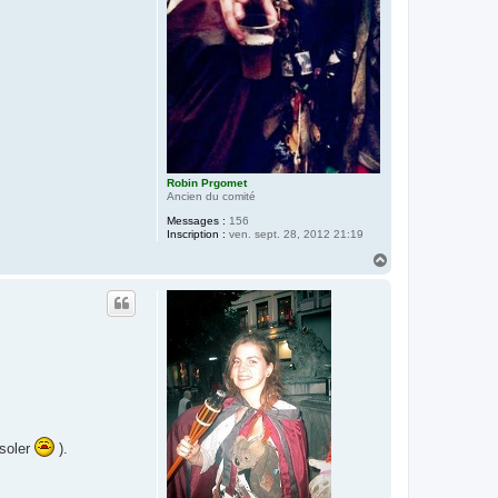
Robin Prgomet
Ancien du comité
Messages :
156
Inscription :
ven. sept. 28, 2012 21:19
H
a
u
t
isoler
).