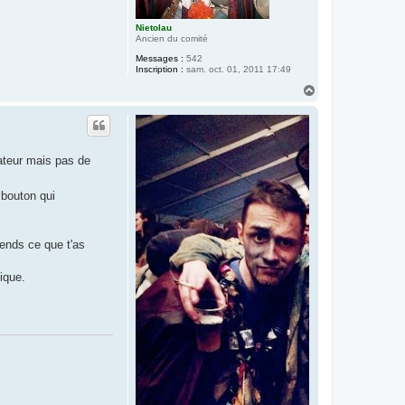
Nietolau
Ancien du comité
Messages :
542
Inscription :
sam. oct. 01, 2011 17:49
H
a
u
t
sateur mais pas de
 bouton qui
ends ce que t'as
ique.