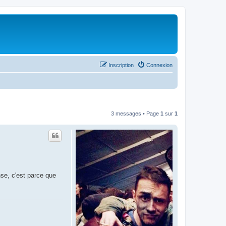
Inscription
Connexion
3 messages • Page
1
sur
1
nse, c'est parce que