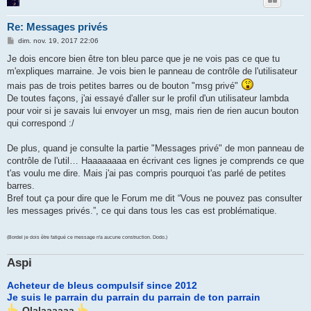
Re: Messages privés
M
dim. nov. 19, 2017 22:06
e
s
Je dois encore bien être ton bleu parce que je ne vois pas ce que tu
s
m'expliques marraine. Je vois bien le panneau de contrôle de l'utilisateur
a
g
mais pas de trois petites barres ou de bouton "msg privé"
e
De toutes façons, j'ai essayé d'aller sur le profil d'un utilisateur lambda
pour voir si je savais lui envoyer un msg, mais rien de rien aucun bouton
qui correspond :/
De plus, quand je consulte la partie "Messages privé" de mon panneau de
contrôle de l'util… Haaaaaaaa en écrivant ces lignes je comprends ce que
t'as voulu me dire. Mais j'ai pas compris pourquoi t'as parlé de petites
barres.
Bref tout ça pour dire que le Forum me dit “Vous ne pouvez pas consulter
les messages privés.”, ce qui dans tous les cas est problématique.
(Bordel je dois être fatigué ce message n'a aucune construction. Dodo.)
Aspi
Acheteur de bleus compulsif since 2012
Je suis le parrain du parrain du parrain de ton parrain
Olalaaaaaa