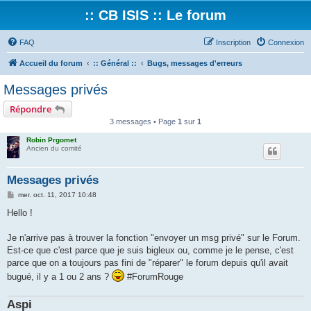
:: CB ISIS :: Le forum
FAQ
Inscription
Connexion
Accueil du forum
:: Général ::
Bugs, messages d'erreurs
Messages privés
Répondre
3 messages • Page
1
sur
1
Robin Prgomet
Ancien du comité
Messages privés
M
mer. oct. 11, 2017 10:48
e
s
Hello !
s
a
g
Je n'arrive pas à trouver la fonction "envoyer un msg privé" sur le Forum.
e
Est-ce que c'est parce que je suis bigleux ou, comme je le pense, c'est
parce que on a toujours pas fini de "réparer" le forum depuis qu'il avait
bugué, il y a 1 ou 2 ans ?
#ForumRouge
Aspi