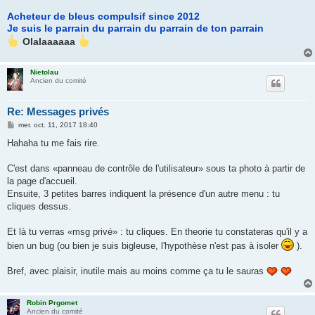
Acheteur de bleus compulsif since 2012
Je suis le parrain du parrain du parrain de ton parrain
Olalaaaaaa
Nietolau
Ancien du comité
Re: Messages privés
M
mer. oct. 11, 2017 18:40
e
s
Hahaha tu me fais rire.
s
a
g
C'est dans «panneau de contrôle de l'utilisateur» sous ta photo à partir de
e
la page d'accueil.
Ensuite, 3 petites barres indiquent la présence d'un autre menu : tu
cliques dessus.
Et là tu verras «msg privé» : tu cliques. En theorie tu constateras qu'il y a
bien un bug (ou bien je suis bigleuse, l'hypothèse n'est pas à isoler
).
Bref, avec plaisir, inutile mais au moins comme ça tu le sauras
Robin Prgomet
Ancien du comité