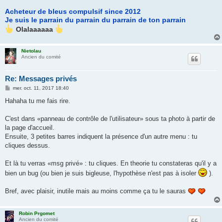
Acheteur de bleus compulsif since 2012
Je suis le parrain du parrain du parrain de ton parrain
Olalaaaaaa
Nietolau
Ancien du comité
Re: Messages privés
M
mer. oct. 11, 2017 18:40
e
s
Hahaha tu me fais rire.
s
a
g
C'est dans «panneau de contrôle de l'utilisateur» sous ta photo à partir de
e
la page d'accueil.
Ensuite, 3 petites barres indiquent la présence d'un autre menu : tu
cliques dessus.
Et là tu verras «msg privé» : tu cliques. En theorie tu constateras qu'il y a
bien un bug (ou bien je suis bigleuse, l'hypothèse n'est pas à isoler
).
Bref, avec plaisir, inutile mais au moins comme ça tu le sauras
Robin Prgomet
Ancien du comité