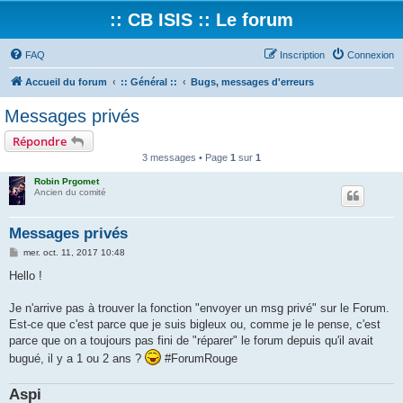
:: CB ISIS :: Le forum
FAQ
Inscription
Connexion
Accueil du forum
:: Général ::
Bugs, messages d'erreurs
Messages privés
Répondre
3 messages • Page
1
sur
1
Robin Prgomet
Ancien du comité
Messages privés
M
mer. oct. 11, 2017 10:48
e
s
Hello !
s
a
g
Je n'arrive pas à trouver la fonction "envoyer un msg privé" sur le Forum.
e
Est-ce que c'est parce que je suis bigleux ou, comme je le pense, c'est
parce que on a toujours pas fini de "réparer" le forum depuis qu'il avait
bugué, il y a 1 ou 2 ans ?
#ForumRouge
Aspi