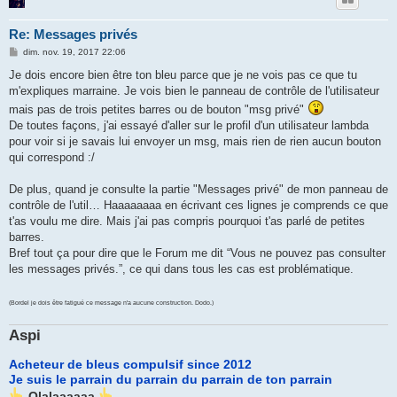
Re: Messages privés
M
dim. nov. 19, 2017 22:06
e
s
Je dois encore bien être ton bleu parce que je ne vois pas ce que tu
s
m'expliques marraine. Je vois bien le panneau de contrôle de l'utilisateur
a
g
mais pas de trois petites barres ou de bouton "msg privé"
e
De toutes façons, j'ai essayé d'aller sur le profil d'un utilisateur lambda
pour voir si je savais lui envoyer un msg, mais rien de rien aucun bouton
qui correspond :/
De plus, quand je consulte la partie "Messages privé" de mon panneau de
contrôle de l'util… Haaaaaaaa en écrivant ces lignes je comprends ce que
t'as voulu me dire. Mais j'ai pas compris pourquoi t'as parlé de petites
barres.
Bref tout ça pour dire que le Forum me dit “Vous ne pouvez pas consulter
les messages privés.”, ce qui dans tous les cas est problématique.
(Bordel je dois être fatigué ce message n'a aucune construction. Dodo.)
Aspi
Acheteur de bleus compulsif since 2012
Je suis le parrain du parrain du parrain de ton parrain
Olalaaaaaa