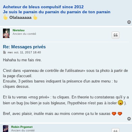
Acheteur de bleus compulsif since 2012
Je suis le parrain du parrain du parrain de ton parrain
Olalaaaaaa
Nietolau
Ancien du comité
Re: Messages privés
M
mer. oct. 11, 2017 18:40
e
s
Hahaha tu me fais rire.
s
a
g
C'est dans «panneau de contrôle de l'utilisateur» sous ta photo à partir de
e
la page d'accueil.
Ensuite, 3 petites barres indiquent la présence d'un autre menu : tu
cliques dessus.
Et là tu verras «msg privé» : tu cliques. En theorie tu constateras qu'il y a
bien un bug (ou bien je suis bigleuse, l'hypothèse n'est pas à isoler
).
Bref, avec plaisir, inutile mais au moins comme ça tu le sauras
Robin Prgomet
Ancien du comité