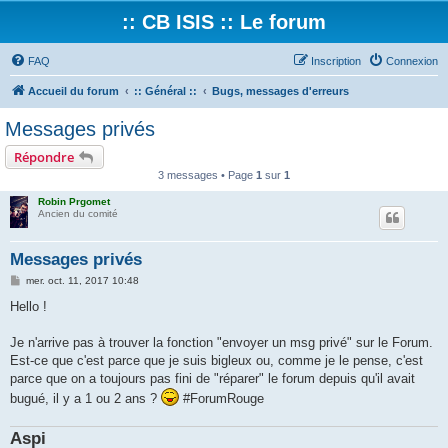
:: CB ISIS :: Le forum
FAQ
Inscription
Connexion
Accueil du forum
:: Général ::
Bugs, messages d'erreurs
Messages privés
Répondre
3 messages • Page
1
sur
1
Robin Prgomet
Ancien du comité
Messages privés
M
mer. oct. 11, 2017 10:48
e
s
Hello !
s
a
g
Je n'arrive pas à trouver la fonction "envoyer un msg privé" sur le Forum.
e
Est-ce que c'est parce que je suis bigleux ou, comme je le pense, c'est
parce que on a toujours pas fini de "réparer" le forum depuis qu'il avait
bugué, il y a 1 ou 2 ans ?
#ForumRouge
Aspi