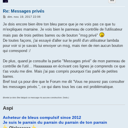
Re: Messages privés
M
dim. nov. 19, 2017 22:06
e
s
Je dois encore bien être ton bleu parce que je ne vois pas ce que tu
s
m'expliques marraine. Je vois bien le panneau de contrôle de l'utilisateur
a
g
mais pas de trois petites barres ou de bouton "msg privé"
e
De toutes façons, j'ai essayé d'aller sur le profil d'un utilisateur lambda
pour voir si je savais lui envoyer un msg, mais rien de rien aucun bouton
qui correspond :/
De plus, quand je consulte la partie "Messages privé" de mon panneau de
contrôle de l'util… Haaaaaaaa en écrivant ces lignes je comprends ce que
t'as voulu me dire. Mais j'ai pas compris pourquoi t'as parlé de petites
barres.
Bref tout ça pour dire que le Forum me dit “Vous ne pouvez pas consulter
les messages privés.”, ce qui dans tous les cas est problématique.
(Bordel je dois être fatigué ce message n'a aucune construction. Dodo.)
Aspi
Acheteur de bleus compulsif since 2012
Je suis le parrain du parrain du parrain de ton parrain
Olalaaaaaa