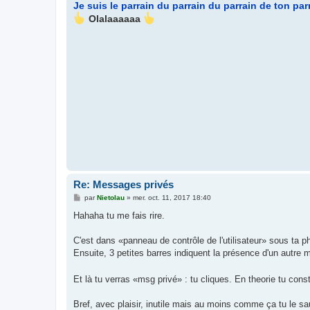
Je suis le parrain du parrain du parrain de ton par
Olalaaaaaa
Re: Messages privés
M
par
Nietolau
»
mer. oct. 11, 2017 18:40
e
s
Hahaha tu me fais rire.
s
a
g
C'est dans «panneau de contrôle de l'utilisateur» sous ta ph
e
Ensuite, 3 petites barres indiquent la présence d'un autre 
Et là tu verras «msg privé» : tu cliques. En theorie tu const
Bref, avec plaisir, inutile mais au moins comme ça tu le s