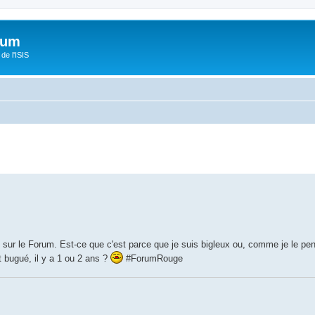
orum
de l'ISIS
" sur le Forum. Est-ce que c'est parce que je suis bigleux ou, comme je le pe
it bugué, il y a 1 ou 2 ans ?
#ForumRouge