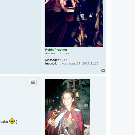
Robin Prgomet
Ancien du comité
Messages :
156
Inscription :
ven. sept. 28, 2012 21:19
H
a
u
t
isoler
).