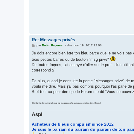
Re: Messages privés
M
par
Robin Prgomet
»
dim. nov. 19, 2017 22:06
e
s
Je dois encore bien être ton bleu parce que je ne vois pas 
s
trois petites barres ou de bouton "msg privé"
a
g
De toutes façons, j'ai essayé d'aller sur le profil d'un util
e
correspond :/
De plus, quand je consulte la partie "Messages privé" de 
voulu me dire. Mais j'ai pas compris pourquoi t'as parlé de 
Bref tout ça pour dire que le Forum me dit “Vous ne pouvez
(Bordel je dois être fatigué ce message n'a aucune construction. Dodo.)
Aspi
Acheteur de bleus compulsif since 2012
Je suis le parrain du parrain du parrain de ton par