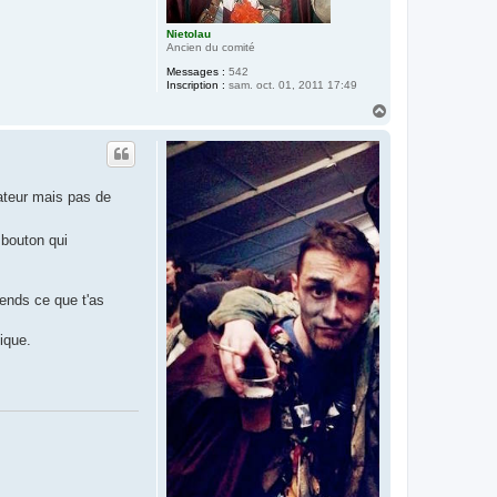
Nietolau
Ancien du comité
Messages :
542
Inscription :
sam. oct. 01, 2011 17:49
H
a
u
t
sateur mais pas de
 bouton qui
ends ce que t'as
ique.