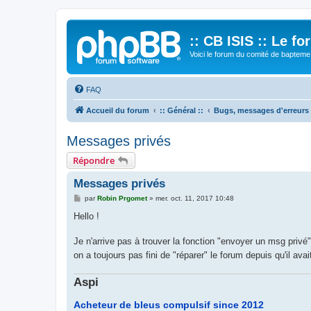
:: CB ISIS :: Le f
Voici le forum du comité de bapteme 
FAQ
Accueil du forum
:: Général ::
Bugs, messages d'erreurs
Messages privés
Répondre
Messages privés
M
par
Robin Prgomet
»
mer. oct. 11, 2017 10:48
e
s
Hello !
s
a
g
Je n'arrive pas à trouver la fonction "envoyer un msg privé
e
on a toujours pas fini de "réparer" le forum depuis qu'il ava
Aspi
Acheteur de bleus compulsif since 2012