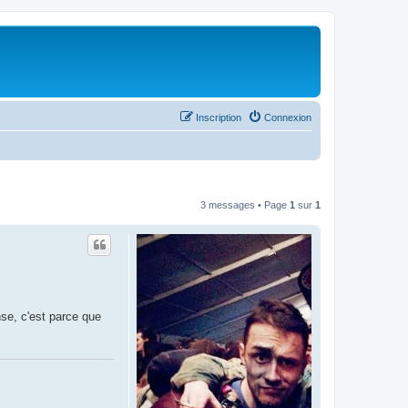
Inscription
Connexion
3 messages • Page
1
sur
1
nse, c'est parce que