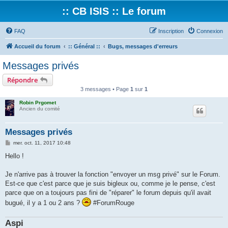
:: CB ISIS :: Le forum
FAQ
Inscription
Connexion
Accueil du forum
:: Général ::
Bugs, messages d'erreurs
Messages privés
Répondre
3 messages • Page
1
sur
1
Robin Prgomet
Ancien du comité
Messages privés
M
mer. oct. 11, 2017 10:48
e
s
Hello !
s
a
g
Je n'arrive pas à trouver la fonction "envoyer un msg privé" sur le Forum.
e
Est-ce que c'est parce que je suis bigleux ou, comme je le pense, c'est
parce que on a toujours pas fini de "réparer" le forum depuis qu'il avait
bugué, il y a 1 ou 2 ans ?
#ForumRouge
Aspi