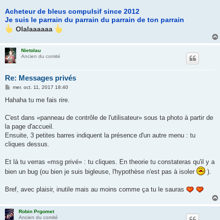
Acheteur de bleus compulsif since 2012
Je suis le parrain du parrain du parrain de ton parrain
Olalaaaaaa
Nietolau
Ancien du comité
Re: Messages privés
M
mer. oct. 11, 2017 18:40
e
s
Hahaha tu me fais rire.
s
a
g
C'est dans «panneau de contrôle de l'utilisateur» sous ta photo à partir de
e
la page d'accueil.
Ensuite, 3 petites barres indiquent la présence d'un autre menu : tu
cliques dessus.
Et là tu verras «msg privé» : tu cliques. En theorie tu constateras qu'il y a
bien un bug (ou bien je suis bigleuse, l'hypothèse n'est pas à isoler
).
Bref, avec plaisir, inutile mais au moins comme ça tu le sauras
Robin Prgomet
Ancien du comité