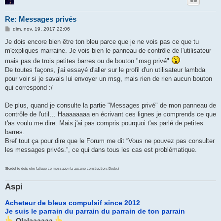
Re: Messages privés
M
dim. nov. 19, 2017 22:06
e
s
Je dois encore bien être ton bleu parce que je ne vois pas ce que tu
s
m'expliques marraine. Je vois bien le panneau de contrôle de l'utilisateur
a
g
mais pas de trois petites barres ou de bouton "msg privé"
e
De toutes façons, j'ai essayé d'aller sur le profil d'un utilisateur lambda
pour voir si je savais lui envoyer un msg, mais rien de rien aucun bouton
qui correspond :/
De plus, quand je consulte la partie "Messages privé" de mon panneau de
contrôle de l'util… Haaaaaaaa en écrivant ces lignes je comprends ce que
t'as voulu me dire. Mais j'ai pas compris pourquoi t'as parlé de petites
barres.
Bref tout ça pour dire que le Forum me dit “Vous ne pouvez pas consulter
les messages privés.”, ce qui dans tous les cas est problématique.
(Bordel je dois être fatigué ce message n'a aucune construction. Dodo.)
Aspi
Acheteur de bleus compulsif since 2012
Je suis le parrain du parrain du parrain de ton parrain
Olalaaaaaa