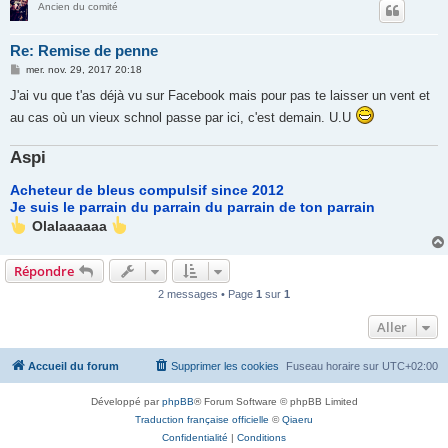
Ancien du comité
Re: Remise de penne
M
mer. nov. 29, 2017 20:18
e
s
J'ai vu que t'as déjà vu sur Facebook mais pour pas te laisser un vent et
s
au cas où un vieux schnol passe par ici, c'est demain. U.U
a
g
e
Aspi
Acheteur de bleus compulsif since 2012
Je suis le parrain du parrain du parrain de ton parrain
Olalaaaaaa
Répondre
2 messages • Page
1
sur
1
Aller
Accueil du forum
Supprimer les cookies
Fuseau horaire sur
UTC+02:00
Développé par
phpBB
® Forum Software © phpBB Limited
Traduction française officielle
©
Qiaeru
Confidentialité
|
Conditions