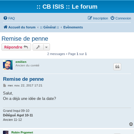
:: CB ISIS :: Le forum
FAQ
Inscription
Connexion
Accueil du forum
:: Général ::
Evènements
Remise de penne
Répondre
2 messages • Page
1
sur
1
emilien
Ancien du comité
Remise de penne
M
mer. nov. 22, 2017 17:21
e
s
Salut,
s
On a déjà une idée de la date?
a
g
e
Grand Inqui 09-10
Délégué Agel 10-11
Ancien 11-12
Robin Prgomet