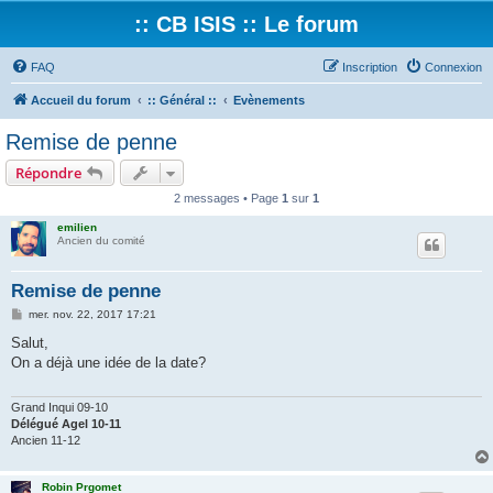
:: CB ISIS :: Le forum
FAQ
Inscription
Connexion
Accueil du forum
:: Général ::
Evènements
Remise de penne
Répondre
2 messages • Page
1
sur
1
emilien
Ancien du comité
Remise de penne
M
mer. nov. 22, 2017 17:21
e
s
Salut,
s
On a déjà une idée de la date?
a
g
e
Grand Inqui 09-10
Délégué Agel 10-11
Ancien 11-12
Robin Prgomet