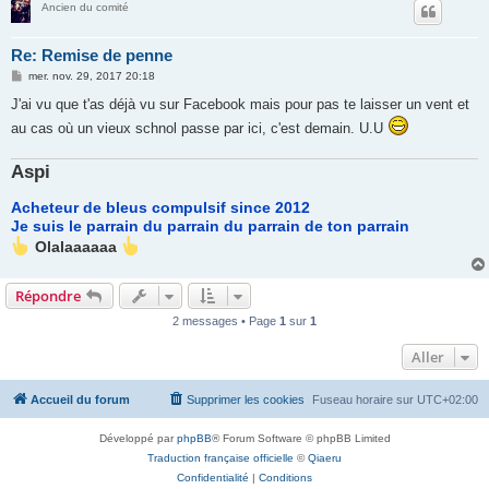
Ancien du comité
Re: Remise de penne
M
mer. nov. 29, 2017 20:18
e
s
J'ai vu que t'as déjà vu sur Facebook mais pour pas te laisser un vent et
s
au cas où un vieux schnol passe par ici, c'est demain. U.U
a
g
e
Aspi
Acheteur de bleus compulsif since 2012
Je suis le parrain du parrain du parrain de ton parrain
Olalaaaaaa
Répondre
2 messages • Page
1
sur
1
Aller
Accueil du forum
Supprimer les cookies
Fuseau horaire sur
UTC+02:00
Développé par
phpBB
® Forum Software © phpBB Limited
Traduction française officielle
©
Qiaeru
Confidentialité
|
Conditions