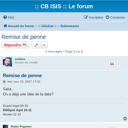
:: CB ISIS :: Le forum
FAQ
Inscription
Connexion
Accueil du forum
:: Général ::
Evènements
Remise de penne
Répondre
2 messages • Page
1
sur
1
emilien
Ancien du comité
Remise de penne
M
mer. nov. 22, 2017 17:21
e
s
Salut,
s
On a déjà une idée de la date?
a
g
e
Grand Inqui 09-10
Délégué Agel 10-11
Ancien 11-12
Robin Prgomet