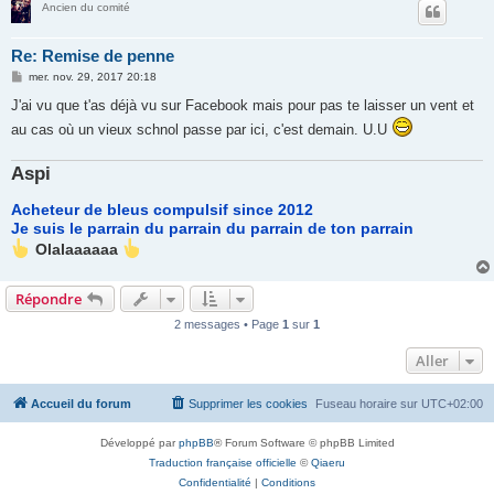
Ancien du comité
Re: Remise de penne
M
mer. nov. 29, 2017 20:18
e
s
J'ai vu que t'as déjà vu sur Facebook mais pour pas te laisser un vent et
s
au cas où un vieux schnol passe par ici, c'est demain. U.U
a
g
e
Aspi
Acheteur de bleus compulsif since 2012
Je suis le parrain du parrain du parrain de ton parrain
Olalaaaaaa
Répondre
2 messages • Page
1
sur
1
Aller
Accueil du forum
Supprimer les cookies
Fuseau horaire sur
UTC+02:00
Développé par
phpBB
® Forum Software © phpBB Limited
Traduction française officielle
©
Qiaeru
Confidentialité
|
Conditions