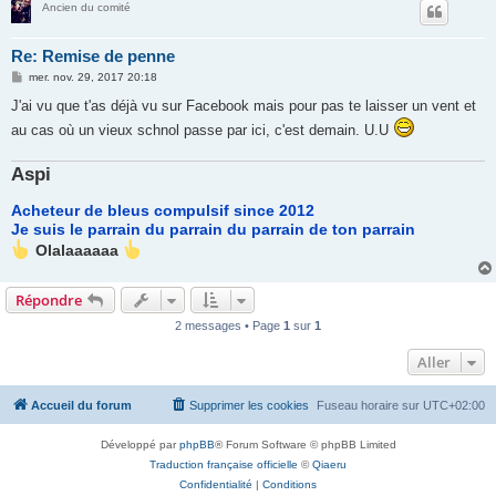
Ancien du comité
Re: Remise de penne
M
mer. nov. 29, 2017 20:18
e
s
J'ai vu que t'as déjà vu sur Facebook mais pour pas te laisser un vent et
s
au cas où un vieux schnol passe par ici, c'est demain. U.U
a
g
e
Aspi
Acheteur de bleus compulsif since 2012
Je suis le parrain du parrain du parrain de ton parrain
Olalaaaaaa
Répondre
2 messages • Page
1
sur
1
Aller
Accueil du forum
Supprimer les cookies
Fuseau horaire sur
UTC+02:00
Développé par
phpBB
® Forum Software © phpBB Limited
Traduction française officielle
©
Qiaeru
Confidentialité
|
Conditions