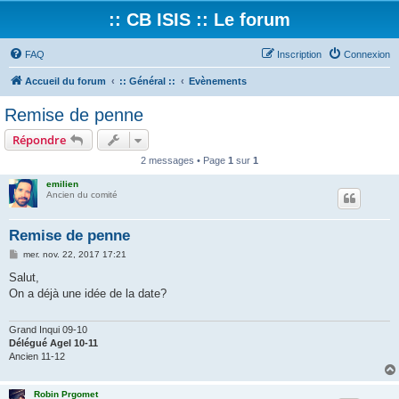
:: CB ISIS :: Le forum
FAQ
Inscription
Connexion
Accueil du forum
:: Général ::
Evènements
Remise de penne
Répondre
2 messages • Page
1
sur
1
emilien
Ancien du comité
Remise de penne
M
mer. nov. 22, 2017 17:21
e
s
Salut,
s
On a déjà une idée de la date?
a
g
e
Grand Inqui 09-10
Délégué Agel 10-11
Ancien 11-12
Robin Prgomet