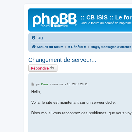
:: CB ISIS :: Le f
Voici le forum du comité de bapteme 
FAQ
Accueil du forum
:: Général ::
Bugs, messages d'erreurs
Changement de serveur...
Répondre
M
par
Duss
»
sam. mars 10, 2007 20:11
e
s
Hello,
s
a
g
Voilà, le site est maintenant sur un serveur dédié.
e
Dites moi si vous rencontrez des problèmes, que vous voye