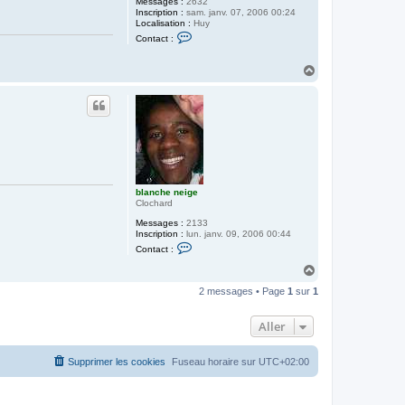
Messages :
2632
Inscription :
sam. janv. 07, 2006 00:24
Localisation :
Huy
C
Contact :
o
n
t
H
a
a
c
u
t
t
e
r
D
u
s
s
blanche neige
Clochard
Messages :
2133
Inscription :
lun. janv. 09, 2006 00:44
C
Contact :
o
n
H
t
a
a
2 messages • Page
1
sur
1
u
c
t
t
e
Aller
r
b
l
Supprimer les cookies
Fuseau horaire sur
UTC+02:00
a
n
c
h