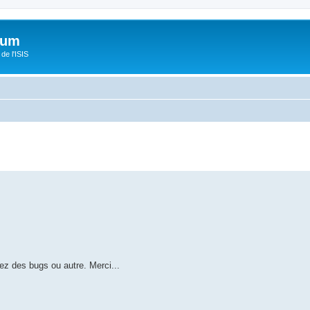
orum
de l'ISIS
z des bugs ou autre. Merci...