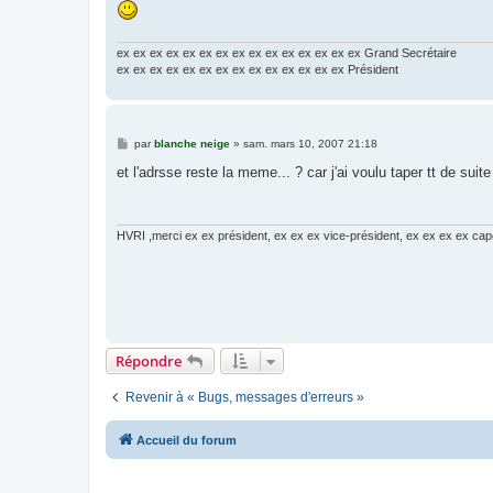
ex ex ex ex ex ex ex ex ex ex ex ex ex ex ex Grand Secrétaire
ex ex ex ex ex ex ex ex ex ex ex ex ex ex Président
M
par
blanche neige
»
sam. mars 10, 2007 21:18
e
s
et l'adrsse reste la meme... ? car j'ai voulu taper tt de suit
s
a
g
e
HVRI ,merci ex ex président, ex ex ex vice-président, ex ex ex ex cap
Répondre
Revenir à « Bugs, messages d'erreurs »
Accueil du forum