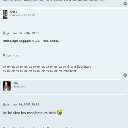
Duss
Empereur de l'ISIS
M
jeu. avr. 26, 2007 19:55
e
s
message supprime par mes soins.
s
a
g
e
Sujet clos.
ex ex ex ex ex ex ex ex ex ex ex ex ex ex ex Grand Secrétaire
ex ex ex ex ex ex ex ex ex ex ex ex ex ex Président
Zim
Spartiate
M
jeu. avr. 26, 2007 20:32
e
s
hé hé vive les modérateurs hein
s
a
g
e