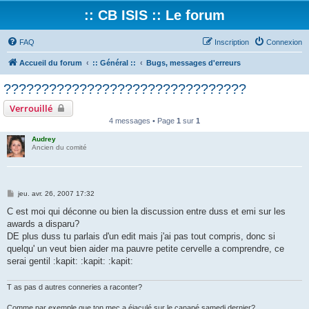
:: CB ISIS :: Le forum
FAQ
Inscription
Connexion
Accueil du forum
:: Général ::
Bugs, messages d'erreurs
????????????????????????????????
Verrouillé
4 messages • Page
1
sur
1
Audrey
Ancien du comité
M
jeu. avr. 26, 2007 17:32
e
s
C est moi qui déconne ou bien la discussion entre duss et emi sur les
s
awards a disparu?
a
g
DE plus duss tu parlais d'un edit mais j'ai pas tout compris, donc si
e
quelqu' un veut bien aider ma pauvre petite cervelle a comprendre, ce
serai gentil :kapit: :kapit: :kapit:
T as pas d autres conneries a raconter?
Comme par exemple que ton mec a éjaculé sur le canapé samedi dernier?