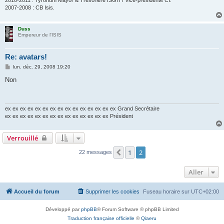
2010-2011 : Tyronum Mayor & Trésorière ISGH / Vice-présidente CI.
2007-2008 : CB Isis.
Duss
Empereur de l'ISIS
Re: avatars!
M
lun. déc. 29, 2008 19:20
e
s
Non
s
a
g
e
ex ex ex ex ex ex ex ex ex ex ex ex ex ex ex Grand Secrétaire
ex ex ex ex ex ex ex ex ex ex ex ex ex ex Président
Verrouillé
1
2
Précédent
22 messages
Aller
Accueil du forum
Supprimer les cookies
Fuseau horaire sur
UTC+02:00
Développé par
phpBB
® Forum Software © phpBB Limited
Traduction française officielle
©
Qiaeru