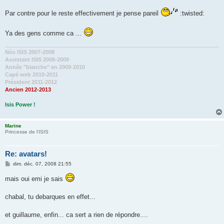
a
g
Par contre pour le reste effectivement je pense pareil
:twisted:
e
Ya des gens comme ca ...
Néo ISIS 2007-2008
Assistant ISIS 2008-2009
Année "blanche" en 2009-2010
Capé web 2010-2011
Président 2011-2012
Ancien 2012-2013
Isis Power !
Marine
Princesse de l'ISIS
Re: avatars!
M
dim. déc. 07, 2008 21:55
e
s
mais oui emi je sais
s
a
g
chabal, tu debarques en effet...
e
et guillaume, enfin... ca sert a rien de répondre....