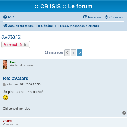
:: CB ISIS :: Le forum
FAQ
Inscription
Connexion
Accueil du forum
:: Général ::
Bugs, messages d'erreurs
avatars!
Verrouillé
1
2
Précédent
22 messages
Emi
Ancien du comité
Re: avatars!
M
dim. déc. 07, 2008 18:56
e
s
Je plaisantais ma biche!
s
a
g
e
Old school, no rules.
chabal
Verre de bière