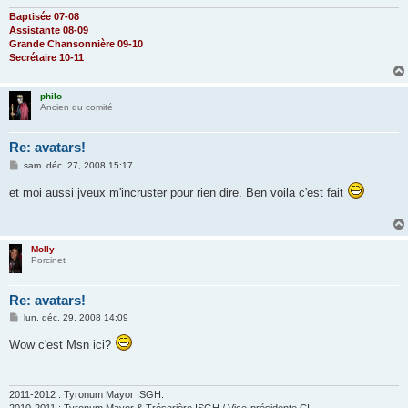
Baptisée 07-08
Assistante 08-09
Grande Chansonnière 09-10
Secrétaire 10-11
philo
Ancien du comité
Re: avatars!
M
sam. déc. 27, 2008 15:17
e
s
et moi aussi jveux m'incruster pour rien dire. Ben voila c'est fait
s
a
g
e
Molly
Porcinet
Re: avatars!
M
lun. déc. 29, 2008 14:09
e
s
Wow c'est Msn ici?
s
a
g
e
2011-2012 : Tyronum Mayor ISGH.