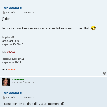
Re: avatars!
M
dim. déc. 07, 2008 20:31
e
s
j'adore...
s
a
g
le guigui il veut rendre service, et il se fait rabrouer... com d'hab
e
baptisé 07
assistant 08-09
cape bouffe 09-10
isis
powaa
délégué agel 10-11
cape actu 11-12
crux
sancta
Guillaume
Dictateur à la retraite
Re: avatars!
M
dim. déc. 07, 2008 20:46
e
s
Laisse tomber ca date d'il y a un moment xD
s