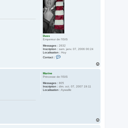
Duss
Empereur de l'ISIS
Messages :
2632
Inscription :
sam. janv. 07, 2006 00:24
Localisation :
Huy
C
Contact :
o
n
H
t
a
a
u
c
Marine
t
t
Princesse de l'ISIS
e
Messages :
805
r
Inscription :
dim. oct. 07, 2007 19:11
D
Localisation :
Aywaille
u
s
s
H
a
u