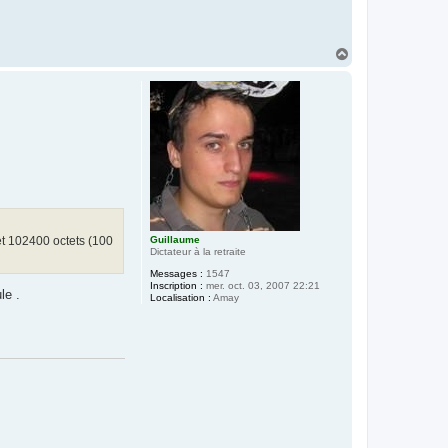
H
a
u
t
 et 102400 octets (100
Guillaume
Dictateur à la retraite
Messages :
1547
Inscription :
mer. oct. 03, 2007 22:21
le .
Localisation :
Amay