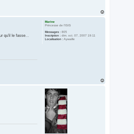
H
a
u
Marine
t
Princesse de l'ISIS
Messages :
805
 qu'il le fasse...
Inscription :
dim. oct. 07, 2007 19:11
Localisation :
Aywaille
H
a
u
t