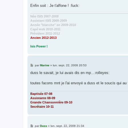
e
Enfin soit : Je t'affone ! :fuck:
Néo ISIS 2007-2008
Assistant ISIS 2008-2009
Année "blanche" en 2009-2010
Capé web 2010-2011
Président 2011-2012
Ancien 2012-2013
Isis Power !
M
par
Marine
»
lun. sept. 22, 2008 20:53
e
s
duss le savait, je lui avais dis en mp...:rolleyes:
s
a
g
toutes facons mnt je l'ai envoyé a duss et le soucis qui au 
e
Baptisée 07-08
Assistante 08-09
Grande Chansonnière 09-10
Secrétaire 10-11
M
par
Duss
»
lun. sept. 22, 2008 21:34