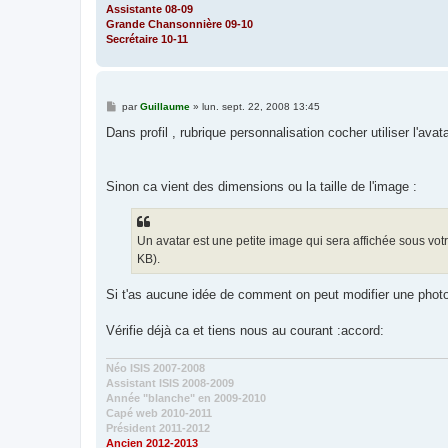
Assistante 08-09
Grande Chansonnière 09-10
Secrétaire 10-11
M
par
Guillaume
»
lun. sept. 22, 2008 13:45
e
s
Dans profil , rubrique personnalisation cocher utiliser l'avat
s
a
g
e
Sinon ca vient des dimensions ou la taille de l'image :
Un avatar est une petite image qui sera affichée sous votr
KB).
Si t'as aucune idée de comment on peut modifier une photo
Vérifie déjà ca et tiens nous au courant :accord:
Néo ISIS 2007-2008
Assistant ISIS 2008-2009
Année "blanche" en 2009-2010
Capé web 2010-2011
Président 2011-2012
Ancien 2012-2013