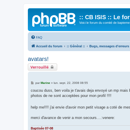
:: CB ISIS :: Le f
Voici le forum du comité de bapteme 
FAQ
Accueil du forum
:: Général ::
Bugs, messages d'erreurs
avatars!
Verrouillé
M
par
Marine
»
lun. sept. 22, 2008 08:55
e
s
coucou duss, ben voila je t'avais deja envoyé un mp mais
s
photos de ne sont acceptées pour mon profil !!!!
a
g
e
help me!!!! j'ai envie d'avoir mon petit visage a coté d
merci d'avance de venir a mon secours....:venere:
Baptisée 07-08