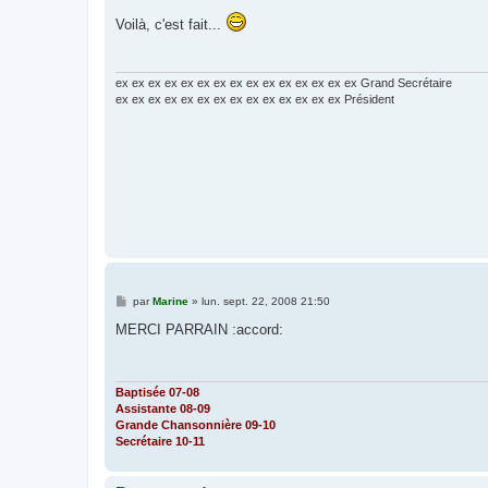
e
s
Voilà, c'est fait...
s
a
g
e
ex ex ex ex ex ex ex ex ex ex ex ex ex ex ex Grand Secrétaire
ex ex ex ex ex ex ex ex ex ex ex ex ex ex Président
M
par
Marine
»
lun. sept. 22, 2008 21:50
e
s
MERCI PARRAIN :accord:
s
a
g
e
Baptisée 07-08
Assistante 08-09
Grande Chansonnière 09-10
Secrétaire 10-11