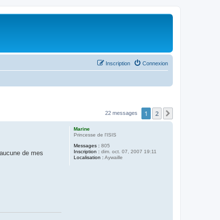
Inscription
Connexion
1
2
Suivant
22 messages
Marine
Princesse de l'ISIS
Messages :
805
Inscription :
dim. oct. 07, 2007 19:11
: aucune de mes
Localisation :
Aywaille