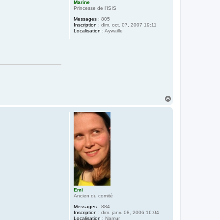
Marine
t
Princesse de l'ISIS
Messages :
805
Inscription :
dim. oct. 07, 2007 19:11
Localisation :
Aywaille
H
a
u
t
Emi
Ancien du comité
Messages :
884
Inscription :
dim. janv. 08, 2006 16:04
Localisation :
Namur