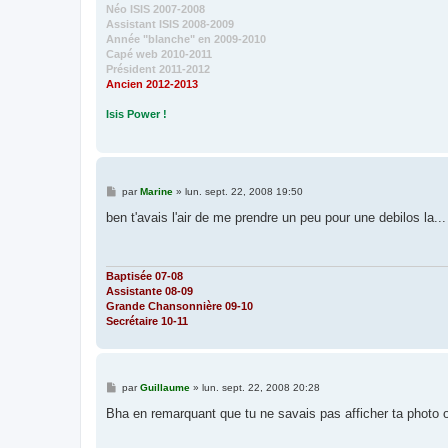
Néo ISIS 2007-2008
Assistant ISIS 2008-2009
Année "blanche" en 2009-2010
Capé web 2010-2011
Président 2011-2012
Ancien 2012-2013
Isis Power !
M
par
Marine
»
lun. sept. 22, 2008 19:50
e
s
ben t'avais l'air de me prendre un peu pour une debilos la... e
s
a
g
e
Baptisée 07-08
Assistante 08-09
Grande Chansonnière 09-10
Secrétaire 10-11
M
par
Guillaume
»
lun. sept. 22, 2008 20:28
e
s
Bha en remarquant que tu ne savais pas afficher ta photo 
s
a
g