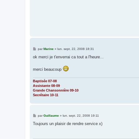
M
par
Marine
»
lun. sept. 22, 2008 18:31
e
s
ok merci je t'enverrai ca tout a l'heure...
s
a
g
merci beaucoup
e
Baptisée 07-08
Assistante 08-09
Grande Chansonnière 09-10
Secrétaire 10-11
M
par
Guillaume
»
lun. sept. 22, 2008 19:11
e
s
Toujours un plaisir de rendre service x)
s
a
g
e