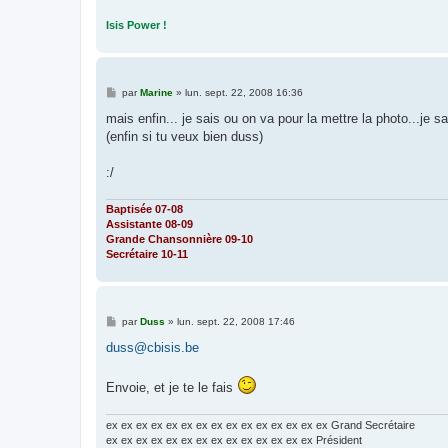
Isis Power !
M
par
Marine
»
lun. sept. 22, 2008 16:36
e
s
mais enfin... je sais ou on va pour la mettre la photo...je sa
s
(enfin si tu veux bien duss)
a
g
e
:/
Baptisée 07-08
Assistante 08-09
Grande Chansonnière 09-10
Secrétaire 10-11
M
par
Duss
»
lun. sept. 22, 2008 17:46
e
s
duss@cbisis.be
s
a
g
Envoie, et je te le fais
e
ex ex ex ex ex ex ex ex ex ex ex ex ex ex ex Grand Secrétaire
ex ex ex ex ex ex ex ex ex ex ex ex ex ex Président