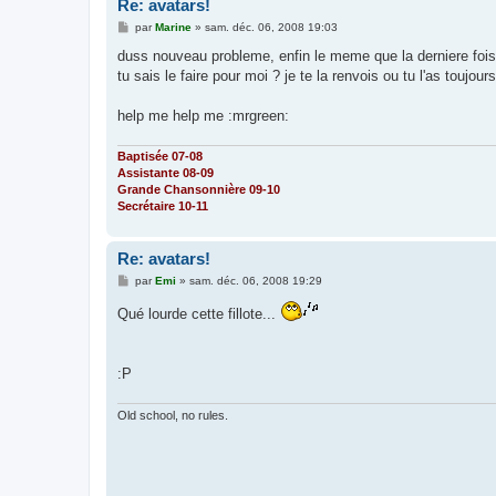
Re: avatars!
M
par
Marine
»
sam. déc. 06, 2008 19:03
e
s
duss nouveau probleme, enfin le meme que la derniere fois,
s
tu sais le faire pour moi ? je te la renvois ou tu l'as toujour
a
g
e
help me help me :mrgreen:
Baptisée 07-08
Assistante 08-09
Grande Chansonnière 09-10
Secrétaire 10-11
Re: avatars!
M
par
Emi
»
sam. déc. 06, 2008 19:29
e
s
Qué lourde cette fillote...
s
a
g
e
:P
Old school, no rules.