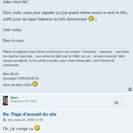
index.html file".
Donc voila, juste pour signaler ça (j'ai quand même reussi à venir le fofo,
suffit juste de taper l'adresse du fofo directement
)
Voili voilou.
Bien à vous
Pillons le seigneur mes frères et honorons ses sœurs ! Hosanna... hosanna... ose Anna
me toucher plus bas... ose anna me tâter par là ! Allez lou ya... toi aussi vient là ! Mon
cierge est allumé, la cire prête à couler, pour cette immaculée, c’est l’heure de
communier…
Bleu 08-09
Assistant FORUM 09-10
Verre de bière 2010
Duss
Empereur de l'ISIS
Re: Page d'accueil du site
M
dim. mars 22, 2009 17:55
e
s
Ok, j'ai corrigé ca
s