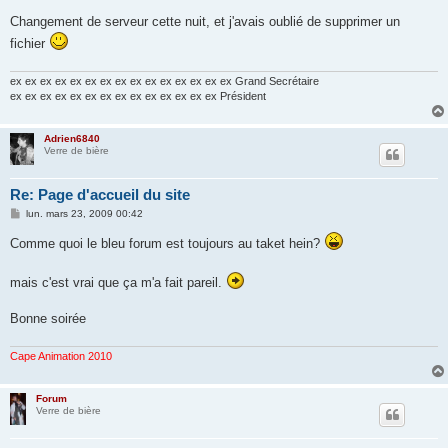
a
g
Changement de serveur cette nuit, et j'avais oublié de supprimer un
e
fichier
ex ex ex ex ex ex ex ex ex ex ex ex ex ex ex Grand Secrétaire
ex ex ex ex ex ex ex ex ex ex ex ex ex ex Président
Adrien6840
Verre de bière
Re: Page d'accueil du site
M
lun. mars 23, 2009 00:42
e
s
Comme quoi le bleu forum est toujours au taket hein?
s
a
g
mais c'est vrai que ça m'a fait pareil.
e
Bonne soirée
Cape Animation 2010
Forum
Verre de bière