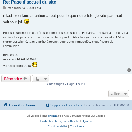
Re: Page d'accueil du site
M
mar. mars 24, 2009 15:31
e
s
il faut bien faire attention à tout pour le que notre fofo (le site pas moi)
s
soit tout joli
a
g
e
Pillons le seigneur mes frères et honorons ses sœurs ! Hosanna... hosanna... ose Anna
me toucher plus bas... ose anna me tâter par là ! Allez lou ya... toi aussi vient là ! Mon
cierge est allumé, la cire prête à couler, pour cette immaculée, c’est l’heure de
communier…
Bleu 08-09
Assistant FORUM 09-10
Verre de bière 2010
Répondre
4 messages • Page
1
sur
1
Aller
Accueil du forum
Supprimer les cookies
Fuseau horaire sur
UTC+02:00
Développé par
phpBB
® Forum Software © phpBB Limited
Traduction française officielle
©
Qiaeru
Confidentialité
|
Conditions