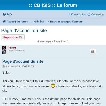
:: CB ISIS :: Le forum
FAQ
Inscription
Connexion
Accueil du forum
:: Général ::
Bugs, messages d'erreurs
Page d'accueil du site
Répondre
4 messages • Page
1
sur
1
Forum
Verre de bière
Page d'accueil du site
M
dim. mars 22, 2009 11:54
e
s
Salut,
s
a
g
J'ai voulu faire mon ptit tour du matin sur le fofo. Je me suis donc levé,
e
allumé le pc, mis mon code secret
cliquer sur Mozilla, mis le nom du
site.
ET LA PAS, il me met:"This is the default page for cbisis.be. This page
was generated automatically via ispCP Omega. Please upload your own