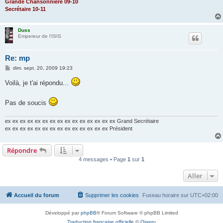
Grande Chansonnière 09-10
Secrétaire 10-11
Duss
Empereur de l'ISIS
Re: mp
M
dim. sept. 20, 2009 19:23
e
s
Voilà, je t'ai répondu...
s
a
g
Pas de soucis
e
ex ex ex ex ex ex ex ex ex ex ex ex ex ex ex Grand Secrétaire
ex ex ex ex ex ex ex ex ex ex ex ex ex ex Président
Répondre
4 messages • Page
1
sur
1
Aller
Accueil du forum
Supprimer les cookies
Fuseau horaire sur
UTC+02:00
Développé par
phpBB
® Forum Software © phpBB Limited
Traduction française officielle
©
Qiaeru