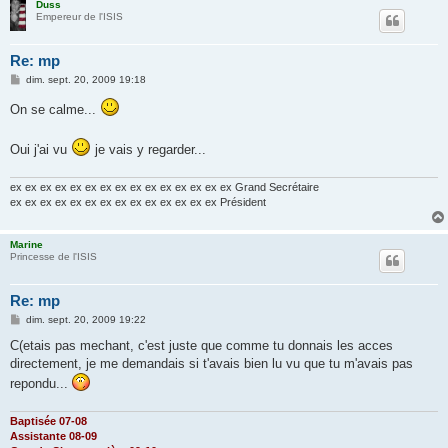
Duss
Empereur de l'ISIS
Re: mp
M
dim. sept. 20, 2009 19:18
e
s
On se calme...
s
a
g
Oui j'ai vu
je vais y regarder...
e
ex ex ex ex ex ex ex ex ex ex ex ex ex ex ex Grand Secrétaire
ex ex ex ex ex ex ex ex ex ex ex ex ex ex Président
Marine
Princesse de l'ISIS
Re: mp
M
dim. sept. 20, 2009 19:22
e
s
C(etais pas mechant, c'est juste que comme tu donnais les acces
s
directement, je me demandais si t'avais bien lu vu que tu m'avais pas
a
g
repondu...
e
Baptisée 07-08
Assistante 08-09