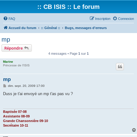
:: CB ISIS :: Le forum
FAQ
Inscription
Connexion
Accueil du forum
:: Général ::
Bugs, messages d'erreurs
mp
Répondre
4 messages • Page
1
sur
1
Marine
Princesse de l'ISIS
mp
M
dim. sept. 20, 2009 17:00
e
s
Duss je t'ai envoyé un mp t'as pas vu ?
s
a
g
e
Baptisée 07-08
Assistante 08-09
Grande Chansonnière 09-10
Secrétaire 10-11