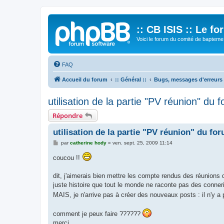
:: CB ISIS :: Le f
Voici le forum du comité de bapteme 
FAQ
Accueil du forum
:: Général ::
Bugs, messages d'erreurs
utilisation de la partie "PV réunion" du 
Répondre
utilisation de la partie "PV réunion" du fo
M
par
catherine hody
»
ven. sept. 25, 2009 11:14
e
s
coucou !!
s
a
g
dit, j'aimerais bien mettre les compte rendus des réunions 
e
juste histoire que tout le monde ne raconte pas des conne
MAIS, je n'arrive pas à créer des nouveaux posts : il n'y 
comment je peux faire ??????
merci