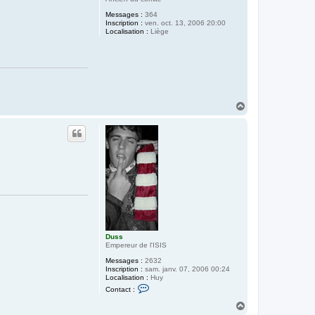
Messages :
364
Inscription :
ven. oct. 13, 2006 20:00
Localisation :
Liège
H
a
u
t
Duss
Empereur de l'ISIS
Messages :
2632
Inscription :
sam. janv. 07, 2006 00:24
Localisation :
Huy
C
Contact :
o
n
H
t