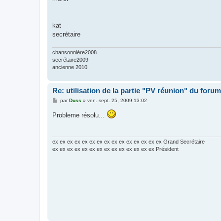
kat
secrétaire
chansonnière2008
secrétaire2009
ancienne 2010
Re: utilisation de la partie "PV réunion" du forum
M
par
Duss
»
ven. sept. 25, 2009 13:02
e
s
Probleme résolu...
s
a
g
e
ex ex ex ex ex ex ex ex ex ex ex ex ex ex ex Grand Secrétaire
ex ex ex ex ex ex ex ex ex ex ex ex ex ex Président