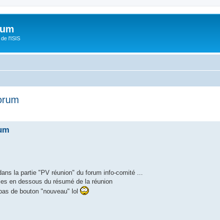
orum
de l'ISIS
forum
rum
dans la partie "PV réunion" du forum info-comité ...
ries en dessous du résumé de la réunion
a pas de bouton "nouveau" lol