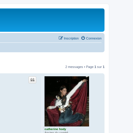
Inscription
Connexion
2 messages • Page
1
sur
1
catherine hody
Ancien du comité