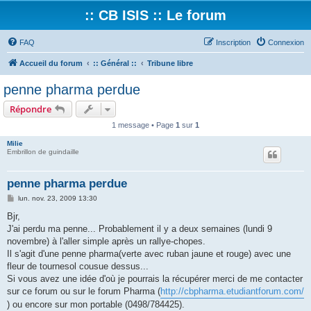
:: CB ISIS :: Le forum
FAQ
Inscription
Connexion
Accueil du forum
:: Général ::
Tribune libre
penne pharma perdue
Répondre
1 message • Page
1
sur
1
Milie
Embrillon de guindaille
penne pharma perdue
M
lun. nov. 23, 2009 13:30
e
s
Bjr,
s
J'ai perdu ma penne... Probablement il y a deux semaines (lundi 9
a
g
novembre) à l'aller simple après un rallye-chopes.
e
Il s'agit d'une penne pharma(verte avec ruban jaune et rouge) avec une
fleur de tournesol cousue dessus...
Si vous avez une idée d'où je pourrais la récupérer merci de me contacter
sur ce forum ou sur le forum Pharma (
http://cbpharma.etudiantforum.com/
) ou encore sur mon portable (0498/784425).