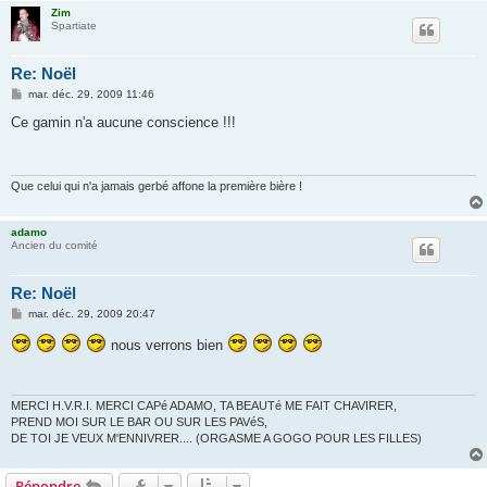
Zim
Spartiate
Re: Noël
M
mar. déc. 29, 2009 11:46
e
s
Ce gamin n'a aucune conscience !!!
s
a
g
e
Que celui qui n'a jamais gerbé affone la première bière !
adamo
Ancien du comité
Re: Noël
M
mar. déc. 29, 2009 20:47
e
s
nous verrons bien
s
a
g
e
MERCI H.V.R.I. MERCI CAPé ADAMO, TA BEAUTé ME FAIT CHAVIRER,
PREND MOI SUR LE BAR OU SUR LES PAVéS,
DE TOI JE VEUX M'ENNIVRER.... (ORGASME A GOGO POUR LES FILLES)
Répondre