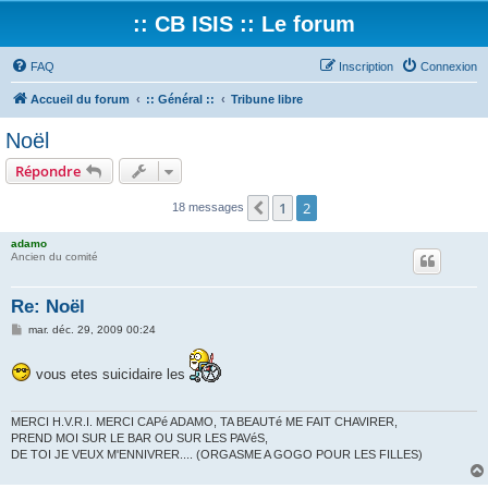
:: CB ISIS :: Le forum
FAQ
Inscription
Connexion
Accueil du forum
:: Général ::
Tribune libre
Noël
Répondre
1
2
Précédent
18 messages
adamo
Ancien du comité
Re: Noël
M
mar. déc. 29, 2009 00:24
e
s
s
vous etes suicidaire les
a
g
e
MERCI H.V.R.I. MERCI CAPé ADAMO, TA BEAUTé ME FAIT CHAVIRER,
PREND MOI SUR LE BAR OU SUR LES PAVéS,
DE TOI JE VEUX M'ENNIVRER.... (ORGASME A GOGO POUR LES FILLES)