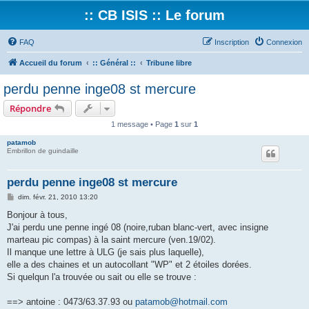
:: CB ISIS :: Le forum
FAQ
Inscription
Connexion
Accueil du forum
:: Général ::
Tribune libre
perdu penne inge08 st mercure
Répondre
1 message • Page
1
sur
1
patamob
Embrillon de guindaille
perdu penne inge08 st mercure
M
dim. févr. 21, 2010 13:20
e
s
Bonjour à tous,
s
J'ai perdu une penne ingé 08 (noire,ruban blanc-vert, avec insigne
a
g
marteau pic compas) à la saint mercure (ven.19/02).
e
Il manque une lettre à ULG (je sais plus laquelle),
elle a des chaines et un autocollant "WP" et 2 étoiles dorées.
Si quelqun l'a trouvée ou sait ou elle se trouve :
==> antoine : 0473/63.37.93 ou
patamob@hotmail.com