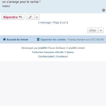
on s'arrange pour le rachat !
merci
Répondre
1 message • Page
1
sur
1
Aller
Accueil du forum
Supprimer les cookies
Fuseau horaire sur
UTC+02:00
Développé par
phpBB
® Forum Software © phpBB Limited
Traduction française officielle
©
Qiaeru
Confidentialité
|
Conditions