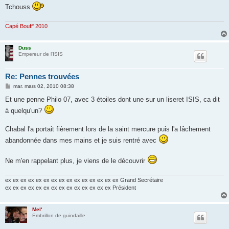
Tchouss
Capé Bouff' 2010
Duss
Empereur de l'ISIS
Re: Pennes trouvées
M
mar. mars 02, 2010 08:38
e
s
Et une penne Philo 07, avec 3 étoiles dont une sur un liseret ISIS, ca dit
s
à quelqu'un?
a
g
e
Chabal l'a portait fièrement lors de la saint mercure puis l'a lâchement
abandonnée dans mes mains et je suis rentré avec
Ne m'en rappelant plus, je viens de le découvrir
ex ex ex ex ex ex ex ex ex ex ex ex ex ex ex Grand Secrétaire
ex ex ex ex ex ex ex ex ex ex ex ex ex ex Président
Mel'
Embrillon de guindaille