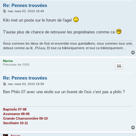
Re: Pennes trouvées
M
mar. mars 02, 2010 16:49
e
s
Kiki met un poste sur le forum de l'agel
s
a
g
T'auras plus de chance de retrouver les propriétaires comme ca
e
Nous sommes les bleus de l'isis et ensemble nous guindaillons, nous sommes tous unis,
debout comme au lit...PUuuu, Et tout ca folkloriquement, et tout ca folkloriquement...
Marine
Princesse de l'ISIS
Re: Pennes trouvées
M
mer. mars 03, 2010 19:58
e
s
Ben Philo 07 avec une etoile sur un liseret de l'isis c'est pas a philo ?
s
a
g
e
Baptisée 07-08
Assistante 08-09
Grande Chansonnière 09-10
Secrétaire 10-11
Forum