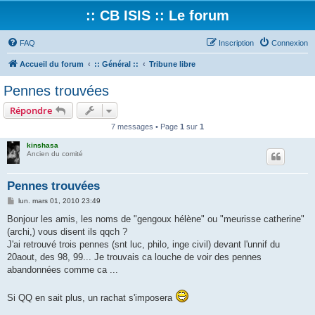
:: CB ISIS :: Le forum
FAQ
Inscription
Connexion
Accueil du forum
:: Général ::
Tribune libre
Pennes trouvées
Répondre
7 messages • Page
1
sur
1
kinshasa
Ancien du comité
Pennes trouvées
M
lun. mars 01, 2010 23:49
e
s
Bonjour les amis, les noms de "gengoux hélène" ou "meurisse catherine"
s
(archi,) vous disent ils qqch ?
a
g
J'ai retrouvé trois pennes (snt luc, philo, inge civil) devant l'unnif du
e
20aout, des 98, 99... Je trouvais ca louche de voir des pennes
abandonnées comme ca ...
Si QQ en sait plus, un rachat s'imposera