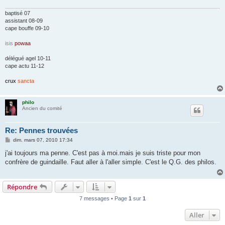
g
e
baptisé 07
assistant 08-09
cape bouffe 09-10
isis
powaa
délégué agel 10-11
cape actu 11-12
crux
sancta
philo
Ancien du comité
Re: Pennes trouvées
M
dim. mars 07, 2010 17:34
e
s
j'ai toujours ma penne. C'est pas à moi.mais je suis triste pour mon
s
confrère de guindaille. Faut aller à l'aller simple. C'est le Q.G. des philos.
a
g
e
Répondre
7 messages • Page
1
sur
1
Aller