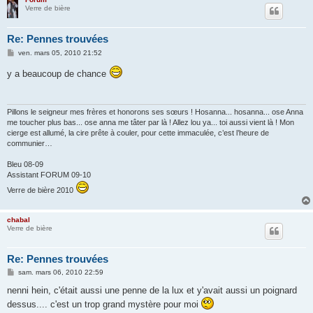
Verre de bière
Re: Pennes trouvées
M
ven. mars 05, 2010 21:52
e
s
y a beaucoup de chance
s
a
g
e
Pillons le seigneur mes frères et honorons ses sœurs ! Hosanna... hosanna... ose Anna
me toucher plus bas... ose anna me tâter par là ! Allez lou ya... toi aussi vient là ! Mon
cierge est allumé, la cire prête à couler, pour cette immaculée, c’est l’heure de
communier…
Bleu 08-09
Assistant FORUM 09-10
Verre de bière 2010
chabal
Verre de bière
Re: Pennes trouvées
M
sam. mars 06, 2010 22:59
e
s
nenni hein, c'était aussi une penne de la lux et y'avait aussi un poignard
s
dessus.... c'est un trop grand mystère pour moi
a