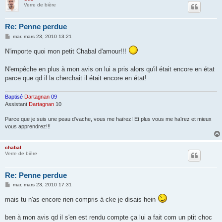
Verre de bière
Re: Penne perdue
M
mar. mars 23, 2010 13:21
e
s
N'importe quoi mon petit Chabal d'amour!!!
s
a
g
N'empêche en plus à mon avis on lui a pris alors qu'il était encore en état
e
parce que qd il la cherchait il était encore en état!
Baptisé
Dartagnan
09
Assistant
Dartagnan
10
Parce que je suis une peau d'vache, vous me haïrez! Et plus vous me haïrez et mieux
vous apprendrez!!!
chabal
Verre de bière
Re: Penne perdue
M
mar. mars 23, 2010 17:31
e
s
mais tu n'as encore rien compris à cke je disais hein
s
a
g
ben à mon avis qd il s'en est rendu compte ça lui a fait com un ptit choc
e