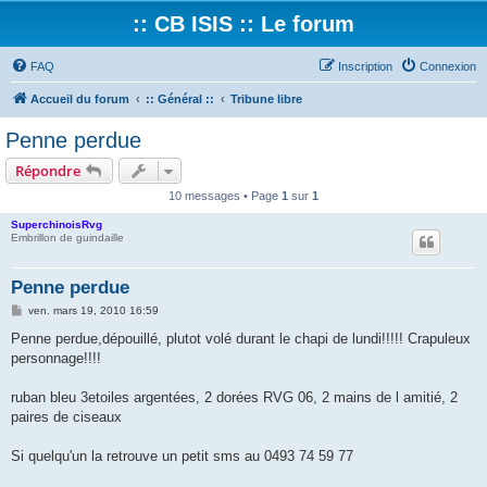
:: CB ISIS :: Le forum
FAQ
Inscription
Connexion
Accueil du forum
:: Général ::
Tribune libre
Penne perdue
Répondre
10 messages • Page
1
sur
1
SuperchinoisRvg
Embrillon de guindaille
Penne perdue
M
ven. mars 19, 2010 16:59
e
s
Penne perdue,dépouillé, plutot volé durant le chapi de lundi!!!!! Crapuleux
s
personnage!!!!
a
g
e
ruban bleu 3etoiles argentées, 2 dorées RVG 06, 2 mains de l amitié, 2
paires de ciseaux
Si quelqu'un la retrouve un petit sms au 0493 74 59 77