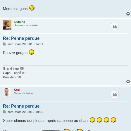
Merci les gens
Dufoing
Ancien du comité
Re: Penne perdue
M
sam. mars 20, 2010 14:51
e
s
Pauvre garçon
s
a
g
e
Grand inqui 08
Capé... capé 09
Président 10
Ced'
Verre de bière
Re: Penne perdue
M
sam. mars 20, 2010 18:30
e
s
Super chinois qui pleurait après sa penne au chapi
s
a
g