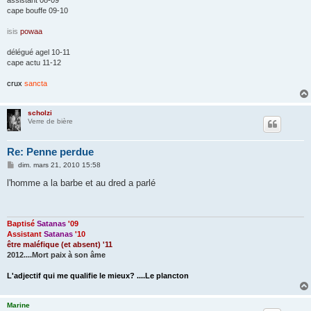
cape bouffe 09-10
isis
powaa
délégué agel 10-11
cape actu 11-12
crux
sancta
scholzi
Verre de bière
Re: Penne perdue
M
dim. mars 21, 2010 15:58
e
s
l'homme a la barbe et au dred a parlé
s
a
g
e
Baptisé
Satanas
'09
Assistant
Satanas
'10
être maléfique (et absent) '11
2012....Mort paix à son âme
L'adjectif qui me qualifie le mieux? ....Le plancton
Marine