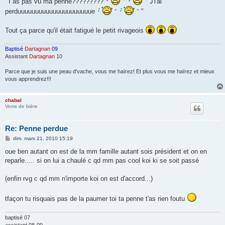
"T'as pas vu ma penne?????????
J'l'ai
e
perduuuuuuuuuuuuuuuuuuuuue
"
Tout ça parce qu'il était fatigué le petit rivageois
Baptisé
Dartagnan
09
Assistant
Dartagnan
10
Parce que je suis une peau d'vache, vous me haïrez! Et plus vous me haïrez et mieux
vous apprendrez!!!
chabal
Verre de bière
Re: Penne perdue
M
dim. mars 21, 2010 15:19
e
s
oue ben autant on est de la mm famille autant sois président et on en
s
reparle..... si on lui a chaulé c qd mm pas cool koi ki se soit passé
a
g
e
(enfin rvg c qd mm n'importe koi on est d'accord...)
tfaçon tu risquais pas de la paumer toi ta penne t'as rien foutu
baptisé 07
assistant 08-09