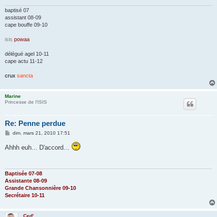
baptisé 07
assistant 08-09
cape bouffe 09-10
isis
powaa
délégué agel 10-11
cape actu 11-12
crux
sancta
Marine
Princesse de l'ISIS
Re: Penne perdue
M
dim. mars 21, 2010 17:51
e
s
Ahhh euh... D'accord...
s
a
g
e
Baptisée 07-08
Assistante 08-09
Grande Chansonnière 09-10
Secrétaire 10-11
Ced'