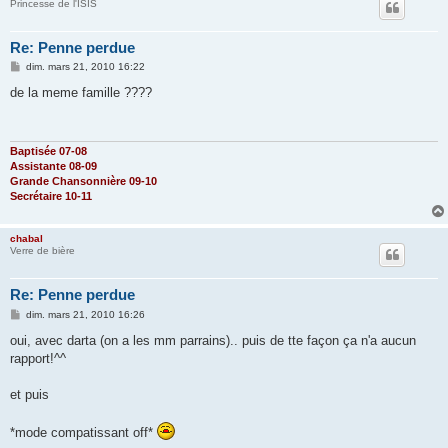
Princesse de l'ISIS
Re: Penne perdue
M
dim. mars 21, 2010 16:22
e
s
de la meme famille ????
s
a
g
e
Baptisée 07-08
Assistante 08-09
Grande Chansonnière 09-10
Secrétaire 10-11
chabal
Verre de bière
Re: Penne perdue
M
dim. mars 21, 2010 16:26
e
s
oui, avec darta (on a les mm parrains).. puis de tte façon ça n'a aucun
s
rapport!^^
a
g
e
et puis
*mode compatissant off*