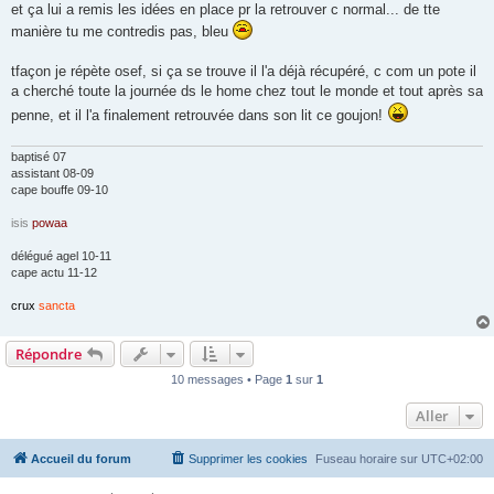
et ça lui a remis les idées en place pr la retrouver c normal... de tte
manière tu me contredis pas, bleu
tfaçon je répète osef, si ça se trouve il l'a déjà récupéré, c com un pote il
a cherché toute la journée ds le home chez tout le monde et tout après sa
penne, et il l'a finalement retrouvée dans son lit ce goujon!
baptisé 07
assistant 08-09
cape bouffe 09-10
isis
powaa
délégué agel 10-11
cape actu 11-12
crux
sancta
Répondre
10 messages • Page
1
sur
1
Aller
Accueil du forum
Supprimer les cookies
Fuseau horaire sur
UTC+02:00