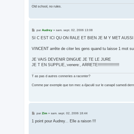
Old school, no rules.
M
par
Audrey
»
sam. sept. 02, 2006 13:08
e
s
SI C EST ICI QU ON RALE ET BIEN JE M Y MET AUSSI 
s
a
g
VINCENT arrête de citer les gens quand tu laisse 1 mot sur 
e
JE VAIS DEVENIR DINGUE JE TE LE JURE
JE T EN SUPPLIE,:venere:, ARRETE!!!!!!!!!!!!!!!!!!
T as pas d autres conneries a raconter?
Comme par exemple que ton mec a éjaculé sur le canapé samedi dern
M
par
Zim
»
sam. sept. 02, 2006 18:44
e
s
1 point pour Audrey... Elle a raison !!!
s
a
g