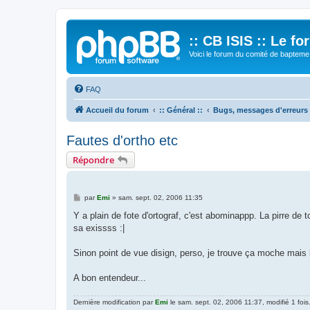
:: CB ISIS :: Le f
Voici le forum du comité de bapteme 
FAQ
Accueil du forum
:: Général ::
Bugs, messages d'erreurs
Fautes d'ortho etc
Répondre
M
par
Emi
»
sam. sept. 02, 2006 11:35
e
s
Y a plain de fote d'ortograf, c'est abominappp. La pirre de t
s
sa exissss :|
a
g
e
Sinon point de vue disign, perso, je trouve ça moche mais 
A bon entendeur...
Dernière modification par
Emi
le sam. sept. 02, 2006 11:37, modifié 1 fois