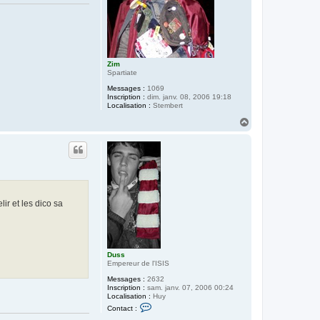
Zim
Spartiate
Messages :
1069
Inscription :
dim. janv. 08, 2006 19:18
Localisation :
Stembert
H
a
u
t
lir et les dico sa
Duss
Empereur de l'ISIS
Messages :
2632
Inscription :
sam. janv. 07, 2006 00:24
Localisation :
Huy
C
Contact :
o