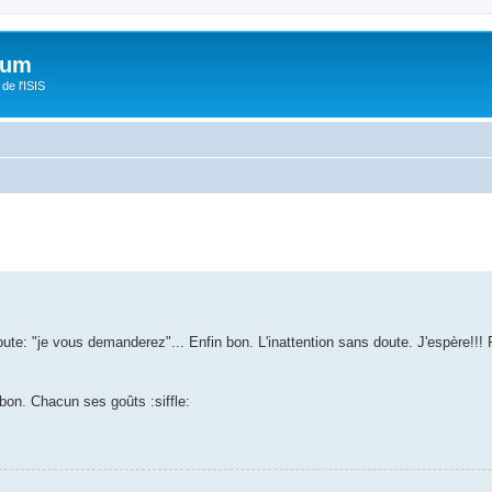
orum
de l'ISIS
oute: "je vous demanderez"... Enfin bon. L'inattention sans doute. J'espère!!! Fo
bon. Chacun ses goûts :siffle:
.