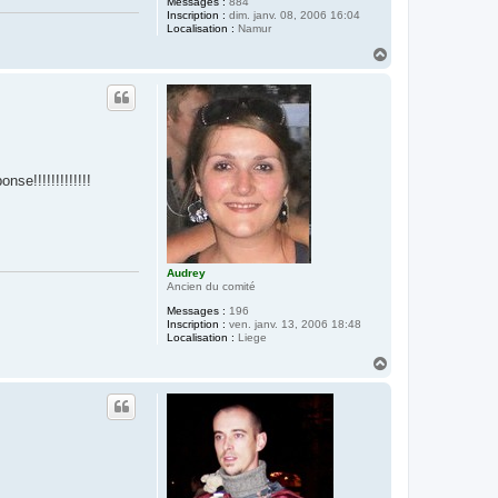
Messages :
884
Inscription :
dim. janv. 08, 2006 16:04
Localisation :
Namur
H
a
u
t
se!!!!!!!!!!!!!
Audrey
Ancien du comité
Messages :
196
Inscription :
ven. janv. 13, 2006 18:48
Localisation :
Liege
H
a
u
t