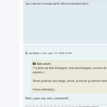
e
Que celui qui n'a jamais gerbé affone la première bière !
M
par
Duss
»
sam. sept. 02, 2006 22:50
e
s
s
Emi a écrit :
a
g
Y a plain de fote d'ortograf, c'est abominappp. La pirre de 
e
exissss :|
Sinon point de vue disign, perso, je trouve ça moche mais
A bon entendeur...
Merci pour ces avis constructif...