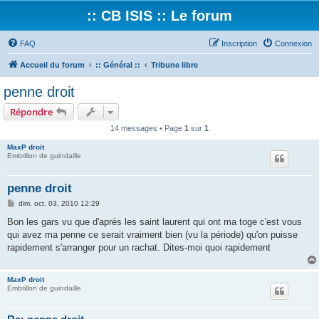
:: CB ISIS :: Le forum
FAQ
Inscription
Connexion
Accueil du forum
:: Général ::
Tribune libre
penne droit
Répondre
14 messages • Page
1
sur
1
MaxP droit
Embrillon de guindaille
penne droit
M
dim. oct. 03, 2010 12:29
e
s
Bon les gars vu que d'après les saint laurent qui ont ma toge c'est vous
s
qui avez ma penne ce serait vraiment bien (vu la période) qu'on puisse
a
g
rapidement s'arranger pour un rachat. Dites-moi quoi rapidement
e
MaxP droit
Embrillon de guindaille