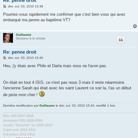
Re: penne droit
M
dim. oct. 03, 2010 15:38
e
s
Pourriez-vous rapidement me confirmer que c'est bien vous qui avez
s
embarqué ma penne au baptême VT?
a
g
e
Guillaume
Dictateur à la retraite
Re: penne droit
M
dim. oct. 03, 2010 15:40
e
s
Heu, j'y étais avec Philo et Darta mais nous ne l'avon pas.
s
a
g
e
On était en tout 4 ISIS, ce n'est pas nous 3 mais il reste néanmoins
l'ancienne Sarah qui était avec les saint Laurent ce soir la, t'as un début
de piste mon cher !
Dernière modification par
Guillaume
le dim. oct. 03, 2010 15:44, modifié 1 fois.
Néo ISIS 2007-2008
Assistant ISIS 2008-2009
Année "blanche" en 2009-2010
Capé web 2010-2011
Président 2011-2012