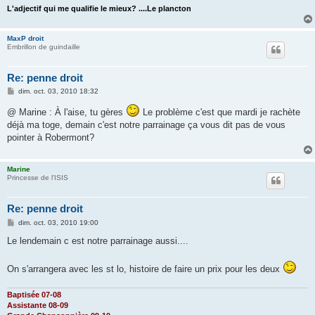
L'adjectif qui me qualifie le mieux? ....Le plancton
MaxP droit
Embrillon de guindaille
Re: penne droit
M
dim. oct. 03, 2010 18:32
e
s
@ Marine : À l'aise, tu gères
Le problème c'est que mardi je rachète
s
déjà ma toge, demain c'est notre parrainage ça vous dit pas de vous
a
g
pointer à Robermont?
e
Marine
Princesse de l'ISIS
Re: penne droit
M
dim. oct. 03, 2010 19:00
e
s
Le lendemain c est notre parrainage aussi....
s
a
g
On s'arrangera avec les st lo, histoire de faire un prix pour les deux
e
Baptisée 07-08
Assistante 08-09