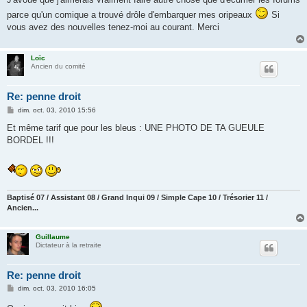
s
parce qu'un comique a trouvé drôle d'embarquer mes oripeaux
Si
a
g
vous avez des nouvelles tenez-moi au courant. Merci
e
Loïc
Ancien du comité
Re: penne droit
M
dim. oct. 03, 2010 15:56
e
s
Et même tarif que pour les bleus : UNE PHOTO DE TA GUEULE
s
BORDEL !!!
a
g
e
Baptisé 07 / Assistant 08 / Grand Inqui 09 / Simple Cape 10 / Trésorier 11 /
Ancien...
Guillaume
Dictateur à la retraite
Re: penne droit
M
dim. oct. 03, 2010 16:05
e
s