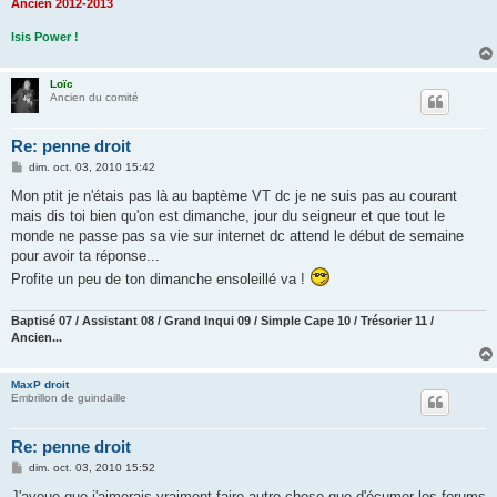
Ancien 2012-2013
Isis Power !
Loïc
Ancien du comité
Re: penne droit
M
dim. oct. 03, 2010 15:42
e
s
Mon ptit je n'étais pas là au baptème VT dc je ne suis pas au courant
s
mais dis toi bien qu'on est dimanche, jour du seigneur et que tout le
a
g
monde ne passe pas sa vie sur internet dc attend le début de semaine
e
pour avoir ta réponse...
Profite un peu de ton dimanche ensoleillé va !
Baptisé 07 / Assistant 08 / Grand Inqui 09 / Simple Cape 10 / Trésorier 11 /
Ancien...
MaxP droit
Embrillon de guindaille
Re: penne droit
M
dim. oct. 03, 2010 15:52
e
s
J'avoue que j'aimerais vraiment faire autre chose que d'écumer les forums