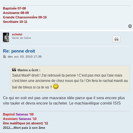
Baptisée 07-08
Assistante 08-09
Grande Chansonnière 09-10
Secrétaire 10-11
scholzi
Verre de bière
Re: penne droit
M
dim. oct. 03, 2010 17:39
e
s
s
Marine a écrit :
a
g
Salut MaxP droit ! J'ai retrouvé ta penne ! C'est pas moi qui l'aie mais
e
c'est bien une ancienne de chez nous qui l'a ! On fera le rachat mardi au
bal de bleus si ca te va ?
Ce qui en soit est pas une mauvaise idée parce que il sera encore plus
vite tauler et devra encore la racheter. Le machiavélique comité ISIS
Baptisé
Satanas
'09
Assistant
Satanas
'10
être maléfique (et absent) '11
2012....Mort paix à son âme