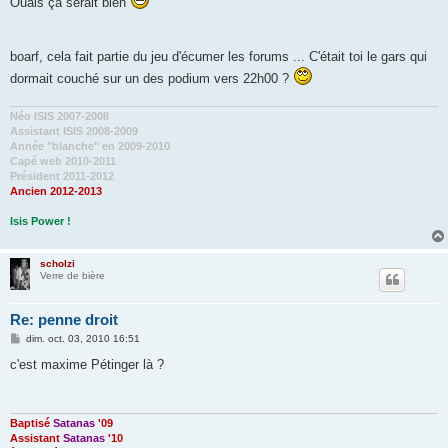
Ouais ça serait bien
s
a
g
e
boarf, cela fait partie du jeu d'écumer les forums ... C'était toi le gars qui
dormait couché sur un des podium vers 22h00 ?
Néo ISIS 2007-2008
Assistant ISIS 2008-2009
Année "blanche" en 2009-2010
Capé web 2010-2011
Président 2011-2012
Ancien 2012-2013
Isis Power !
scholzi
Verre de bière
Re: penne droit
M
dim. oct. 03, 2010 16:51
e
s
c'est maxime Pétinger là ?
s
a
g
e
Baptisé
Satanas
'09
Assistant
Satanas
'10