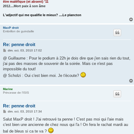
être maléfique (et absent) '11
2012....Mort paix à son âme
L'adjectif qui me qualifie le mieux? ....Le plancton
MaxP droit
Embrillon de guindaille
Re: penne droit
M
dim. oct. 03, 2010 17:02
e
s
@ Guillaume : Pour le podium à 22h je dois dire que j'en sais rien du tout,
s
j'ai pas des masses de souvenir de la soirée. Mais ce n'est pas
a
g
impossible du tout!
e
@ Scholzi : Oui c'est bien moi. Je t'écoute?
Marine
Princesse de l'ISIS
Re: penne droit
M
dim. oct. 03, 2010 17:34
e
s
Salut MaxP droit ! J'ai retrouvé ta penne ! C'est pas moi qui l'aie mais
s
c'est bien une ancienne de chez nous qui l'a ! On fera le rachat mardi au
a
g
bal de bleus si ca te va ?
e