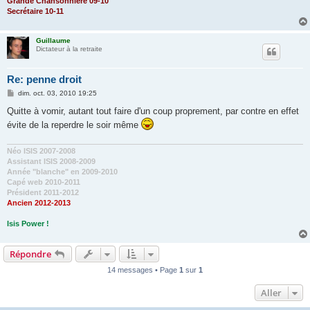
Grande Chansonnière 09-10
Secrétaire 10-11
Guillaume
Dictateur à la retraite
Re: penne droit
M
dim. oct. 03, 2010 19:25
e
s
Quitte à vomir, autant tout faire d'un coup proprement, par contre en effet
s
évite de la reperdre le soir même
a
g
e
Néo ISIS 2007-2008
Assistant ISIS 2008-2009
Année "blanche" en 2009-2010
Capé web 2010-2011
Président 2011-2012
Ancien 2012-2013
Isis Power !
Répondre
14 messages • Page
1
sur
1
Aller