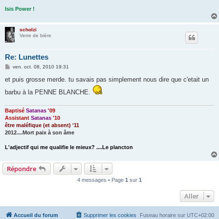
Isis Power !
scholzi
Verre de bière
Re: Lunettes
M
ven. oct. 08, 2010 19:31
e
s
et puis grosse merde. tu savais pas simplement nous dire que c'etait un
s
a
barbu à la PENNE BLANCHE.
g
e
Baptisé
Satanas
'09
Assistant
Satanas
'10
être maléfique (et absent) '11
2012....Mort paix à son âme
L'adjectif qui me qualifie le mieux? ....Le plancton
Répondre
4 messages • Page
1
sur
1
Aller
Accueil du forum
Supprimer les cookies
Fuseau horaire sur
UTC+02:00