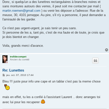
Donc, si quelqu'un a des lunettres rectangulaires à branches noires et
sans montures autours des verres, il peut soit me contacter par mail (
martin.roemen@gmail.com
) ou venir les déposer a l'adresse: Rue de la
meuse, 30, 4101 jemeppe. Au pire, s'il n'y a personne, il peut demander a
l'amirauté de les garder.
Ce n'est pas urgent-urgent, je sais tenir un peu sans.
Si personne de les a, tant pis, c'est de ma faute et de toute, je crois que
je dois bientot en changer.
Voila, grands merci d'avance.
trolldecompet
Ancien du comité
Re: Lunettes
M
jeu. oct. 07, 2010 17:44
e
s
Bleu !!! juste pour info une cape et un tablar c'est pas la meme chose
s
a
g
e
mais en effet, tu les a confié à l'assistant Laurent .. donc arranges toi
avec lui pour les recuperer