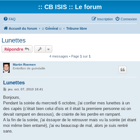
:: CB ISIS :: Le forum
FAQ
Inscription
Connexion
Accueil du forum
:: Général ::
Tribune libre
Lunettes
Répondre
4 messages • Page
1
sur
1
Martin Roemen
Embrillon de guindaille
Lunettes
M
jeu. oct. 07, 2010 16:41
e
s
Bonjours,
s
Pendant la soirée du mercredi 6 octobre, j'ai confier mes lunettes à un
a
g
des capés (c'était bien celui d'isis et il était la premiere personne où on
e
devait rampant en dessous), de crainte de les perdre en rampant.
A la fin de la soirée, j'ai éssayer de le retrouver mais vu la soirée (et étant
moi même bien entamé), j'ai eu beaucoup de mal, alors je suis rentré
sans.