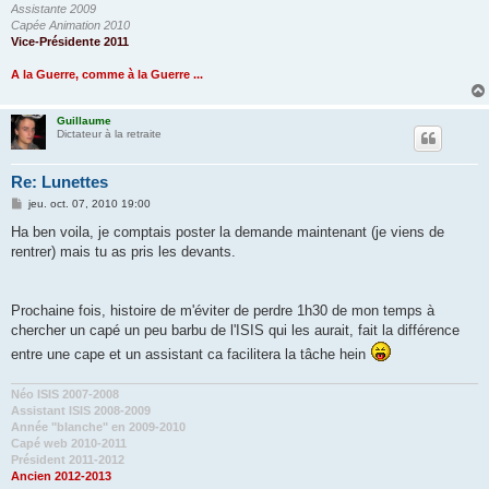
Assistante 2009
Capée Animation 2010
Vice-Présidente 2011
A la Guerre, comme à la Guerre ...
Guillaume
Dictateur à la retraite
Re: Lunettes
M
jeu. oct. 07, 2010 19:00
e
s
Ha ben voila, je comptais poster la demande maintenant (je viens de
s
rentrer) mais tu as pris les devants.
a
g
e
Prochaine fois, histoire de m'éviter de perdre 1h30 de mon temps à
chercher un capé un peu barbu de l'ISIS qui les aurait, fait la différence
entre une cape et un assistant ca facilitera la tâche hein
Néo ISIS 2007-2008
Assistant ISIS 2008-2009
Année "blanche" en 2009-2010
Capé web 2010-2011
Président 2011-2012
Ancien 2012-2013