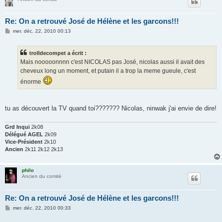
Re: On a retrouvé José de Hélène et les garcons!!!
M
mer. déc. 22, 2010 00:13
e
s
s
trolldecompet a écrit :
a
g
Mais nooooonnnn c'est NICOLAS pas José, nicolas aussi il avait des
e
cheveux long un moment, et putain il a trop la meme gueule, c'est
énorme
tu as découvert la TV quand toi??????? Nicolas, ninwak j'ai envie de dire!
Grd Inqui
2k08
Délégué AGEL
2k09
Vice-Président
2k10
Ancien
2k11 2k12 2k13
philo
Ancien du comité
Re: On a retrouvé José de Hélène et les garcons!!!
M
mer. déc. 22, 2010 00:33
e
s