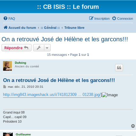
:: CB ISIS :: Le forum
FAQ
Inscription
Connexion
Accueil du forum
:: Général ::
Tribune libre
On a retrouvé José de Hélène et les garcons!!!
Répondre
15 messages • Page
1
sur
1
Dufoing
Ancien du comité
On a retrouvé José de Hélène et les garcons!!!
M
mar. déc. 21, 2010 20:31
e
s
http://img843.imageshack.us/i/741812309 ... 01238.jpg/
]
s
a
g
e
Grand inqui 08
Capé... capé 09
Président 10
Guillaume