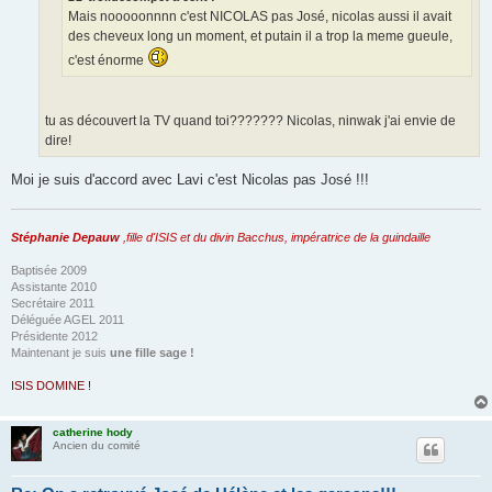
Mais nooooonnnn c'est NICOLAS pas José, nicolas aussi il avait
des cheveux long un moment, et putain il a trop la meme gueule,
c'est énorme
tu as découvert la TV quand toi??????? Nicolas, ninwak j'ai envie de
dire!
Moi je suis d'accord avec Lavi c'est Nicolas pas José !!!
Stéphanie Depauw
,fille d'ISIS et du divin Bacchus, impératrice de la guindaille
Baptisée 2009
Assistante 2010
Secrétaire 2011
Déléguée AGEL 2011
Présidente 2012
Maintenant je suis
une fille sage !
ISIS DOMINE !
catherine hody
Ancien du comité