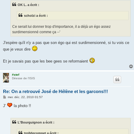
s
OK L. a écrit :
a
g
e
scholzi a écrit :
Ce serait lui donner trop d'importance, il a déjà un égo assez
surdimensionné comme ça --'
J'espère qu'il n'y a pas que son égo qui est surdimensionné, si tu vois ce
que je veux dire
Et je savais pas que les bee gees se reformaient
#stef
Déesse de l'ISIS
Re: On a retrouvé José de Hélène et les garcons!!!
M
mer. déc. 22, 2010 01:57
e
s
J'
la photo !!
s
a
g
e
L'Bourguignon a écrit :
trolldecompet a écrit :