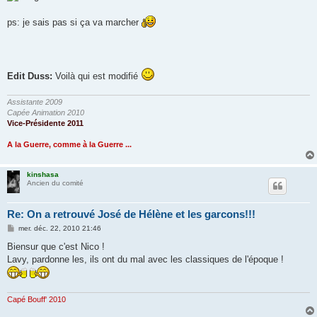
s
a
g
ps: je sais pas si ça va marcher
e
Edit Duss:
Voilà qui est modifié
Assistante 2009
Capée Animation 2010
Vice-Présidente 2011
A la Guerre, comme à la Guerre ...
kinshasa
Ancien du comité
Re: On a retrouvé José de Hélène et les garcons!!!
M
mer. déc. 22, 2010 21:46
e
s
Biensur que c'est Nico !
s
Lavy, pardonne les, ils ont du mal avec les classiques de l'époque !
a
g
e
Capé Bouff' 2010