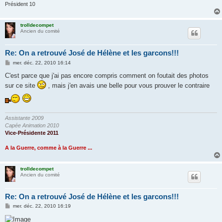
Président 10
trolldecompet
Ancien du comité
Re: On a retrouvé José de Hélène et les garcons!!!
M
mer. déc. 22, 2010 16:14
e
s
C'est parce que j'ai pas encore compris comment on foutait des photos
s
sur ce site
, mais j'en avais une belle pour vous prouver le contraire
a
g
e
Assistante 2009
Capée Animation 2010
Vice-Présidente 2011
A la Guerre, comme à la Guerre ...
trolldecompet
Ancien du comité
Re: On a retrouvé José de Hélène et les garcons!!!
M
mer. déc. 22, 2010 16:19
e
s