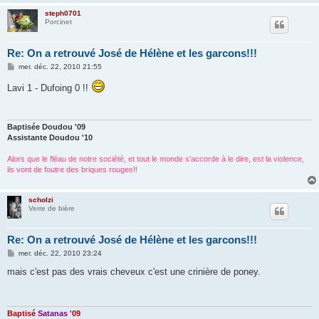
steph0701
Porcinet
Re: On a retrouvé José de Hélène et les garcons!!!
M
mer. déc. 22, 2010 21:55
e
s
Lavi 1 - Dufoing 0 !!
s
a
g
e
Baptisée Doudou '09
Assistante Doudou '10
Alors que le fléau de notre société, et tout le monde s'accorde à le dire, est la violence,
ils vont de foutre des briques rouges!!
scholzi
Verre de bière
Re: On a retrouvé José de Hélène et les garcons!!!
M
mer. déc. 22, 2010 23:24
e
s
mais c'est pas des vrais cheveux c'est une crinière de poney.
s
a
g
e
Baptisé
Satanas
'09