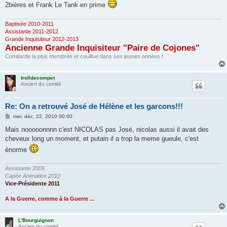
2bières et Frank Le Tank en prime
Baptisée 2010-2011
Assistante 2011-2012
Grande Inquisiteur 2012-2013
Ancienne Grande Inquisiteur "Paire de Cojones"
Comitarde la plus membrée et couillue dans ses jeunes années !
trolldecompet
Ancien du comité
Re: On a retrouvé José de Hélène et les garcons!!!
M
mer. déc. 22, 2010 00:00
e
s
Mais nooooonnnn c'est NICOLAS pas José, nicolas aussi il avait des
s
cheveux long un moment, et putain il a trop la meme gueule, c'est
a
g
énorme
e
Assistante 2009
Capée Animation 2010
Vice-Présidente 2011
A la Guerre, comme à la Guerre ...
L'Bourguignon
Ancien du comité