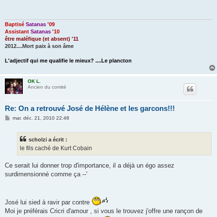
s
a
g
e
Baptisé
Satanas
'09
Assistant
Satanas
'10
être maléfique (et absent) '11
2012....Mort paix à son âme
L'adjectif qui me qualifie le mieux? ....Le plancton
OK L.
Ancien du comité
Re: On a retrouvé José de Hélène et les garcons!!!
M
mar. déc. 21, 2010 22:48
e
s
s
scholzi a écrit :
a
g
le fils caché de Kurt Cobain
e
Ce serait lui donner trop d'importance, il a déjà un égo assez
surdimensionné comme ça --'
José lui sied à ravir par contre
Moi je préférais Cricri d'amour , si vous le trouvez j'offre une rançon de