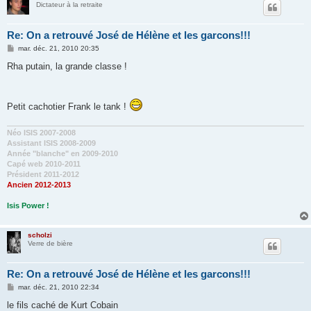
Dictateur à la retraite
Re: On a retrouvé José de Hélène et les garcons!!!
M
mar. déc. 21, 2010 20:35
e
s
Rha putain, la grande classe !
s
a
g
e
Petit cachotier Frank le tank !
Néo ISIS 2007-2008
Assistant ISIS 2008-2009
Année "blanche" en 2009-2010
Capé web 2010-2011
Président 2011-2012
Ancien 2012-2013
Isis Power !
scholzi
Verre de bière
Re: On a retrouvé José de Hélène et les garcons!!!
M
mar. déc. 21, 2010 22:34
e
s
le fils caché de Kurt Cobain