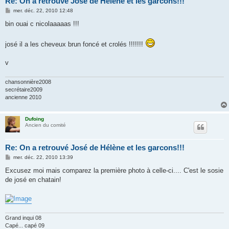
Re: On a retrouvé José de Hélène et les garcons!!!
M
mer. déc. 22, 2010 12:48
e
s
bin ouai c nicolaaaaas !!!
s
a
g
josé il a les cheveux brun foncé et crolés !!!!!!!
e
v
chansonnière2008
secrétaire2009
ancienne 2010
Dufoing
Ancien du comité
Re: On a retrouvé José de Hélène et les garcons!!!
M
mer. déc. 22, 2010 13:39
e
s
Excusez moi mais comparez la première photo à celle-ci.... C'est le sosie
s
de josé en chatain!
a
g
e
Grand inqui 08
Capé... capé 09