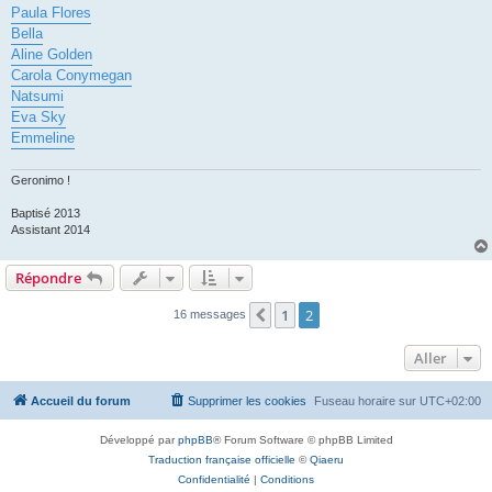
Paula Flores
Bella
Aline Golden
Carola Conymegan
Natsumi
Eva Sky
Emmeline
Geronimo !
Baptisé 2013
Assistant 2014
Répondre
1
2
Précédent
16 messages
Aller
Accueil du forum
Supprimer les cookies
Fuseau horaire sur
UTC+02:00
Développé par
phpBB
® Forum Software © phpBB Limited
Traduction française officielle
©
Qiaeru
Confidentialité
|
Conditions