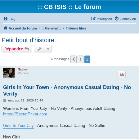
:: CB ISIS :: Le forum
FAQ
Inscription
Connexion
Accueil du forum
:: Général ::
Tribune libre
Petit bout d'histoire...
Répondre
1
2
Précédent
16 messages
Nathan
Porcinet
Girls In Your Town - Anonymous Casual Dating - No
Verify
M
mar. avr. 21, 2026 15:44
e
s
Womens From Your City - No Verify - Anonymous Adult Dating
s
https://SecretPrivat.com
a
g
e
Girls In Your City
- Anonymous Casual Dating - No Selfie
New Girls