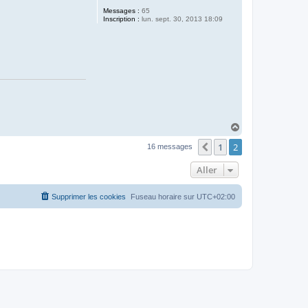
Messages :
65
Inscription :
lun. sept. 30, 2013 18:09
H
a
1
2
u
Précédent
16 messages
t
Aller
Supprimer les cookies
Fuseau horaire sur
UTC+02:00