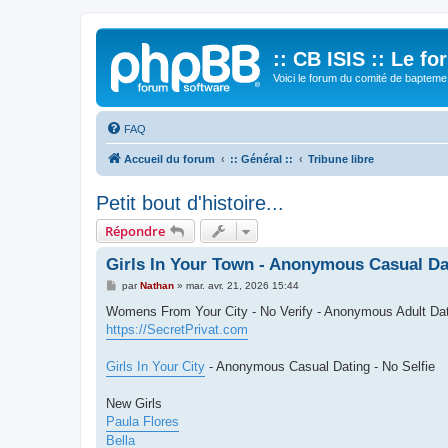
:: CB ISIS :: Le f
Voici le forum du comité de bapteme 
FAQ
Accueil du forum
:: Général ::
Tribune libre
Petit bout d'histoire...
Répondre
Girls In Your Town - Anonymous Casual Dat
M
par
Nathan
»
mar. avr. 21, 2026 15:44
e
s
Womens From Your City - No Verify - Anonymous Adult Da
s
https://SecretPrivat.com
a
g
e
Girls In Your City
- Anonymous Casual Dating - No Selfie
New Girls
Paula Flores
Bella