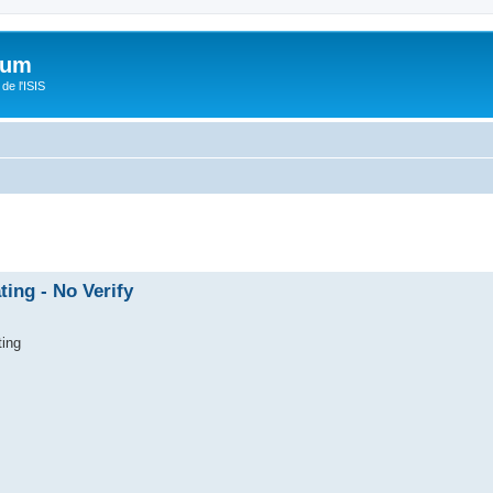
orum
de l'ISIS
ing - No Verify
ting