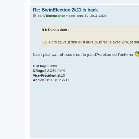
Re: BwinElection 2k11 is back
M
par
L'Bourguignon
»
sam. sept. 10, 2011 13:34
e
s
s
Duss a écrit :
a
g
e
Ou alors ça veut dire qu'il aura plus facile avec Zim, et d
C'est plus ça...et puis c'est le job d'Aurélien de t'enterrer
Grd Inqui
2k08
Délégué AGEL
2k09
Vice-Président
2k10
Ancien
2k11 2k12 2k13