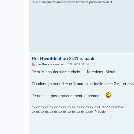
Que celui qui n'a jamais gerbé affone la première bière !
Re: BwinElection 2k11 is back
M
par
Duss
»
sam. sept. 10, 2011 11:56
e
s
Je suis son deuxième choix ... Je retiens. Merci.
s
a
g
Ou alors ça veut dire qu'il aura plus facile avec Zim, et do
e
Je ne sais pas trop comment le prendre...
ex ex ex ex ex ex ex ex ex ex ex ex ex ex ex Grand Secrétaire
ex ex ex ex ex ex ex ex ex ex ex ex ex ex Président