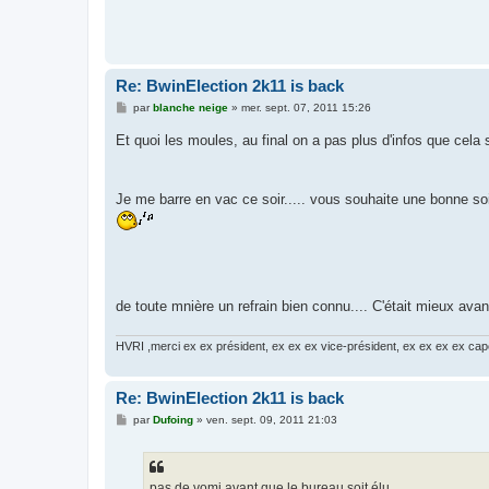
Re: BwinElection 2k11 is back
M
par
blanche neige
»
mer. sept. 07, 2011 15:26
e
s
Et quoi les moules, au final on a pas plus d'infos que cela 
s
a
g
e
Je me barre en vac ce soir..... vous souhaite une bonne soir
de toute mnière un refrain bien connu.... C'était mieux avan
HVRI ,merci ex ex président, ex ex ex vice-président, ex ex ex ex cap
Re: BwinElection 2k11 is back
M
par
Dufoing
»
ven. sept. 09, 2011 21:03
e
s
s
a
g
pas de vomi avant que le bureau soit élu