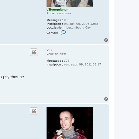
L'Bourguignon
Ancien du comité
Messages :
986
Inscription :
jeu. oct. 05, 2006 12:46
Localisation :
Luxembourg City
C
Contact :
o
n
H
t
a
a
u
c
Vinh
t
t
Verre de bière
e
Messages :
128
r
Inscription :
ven. sept. 09, 2011 09:17
L
'
B
o
les psychos ne
u
r
g
u
i
g
H
n
a
o
u
n
t