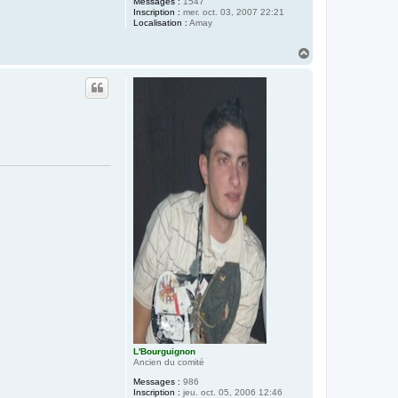
Messages :
1547
Inscription :
mer. oct. 03, 2007 22:21
Localisation :
Amay
H
a
u
t
L'Bourguignon
Ancien du comité
Messages :
986
Inscription :
jeu. oct. 05, 2006 12:46