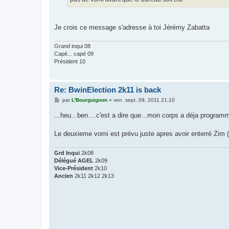
e
Je crois ce message s'adresse à toi Jérémy Zabatta
Grand inqui 08
Capé... capé 09
Président 10
Re: BwinElection 2k11 is back
M
par
L'Bourguignon
»
ven. sept. 09, 2011 21:10
e
s
...heu...ben....c'est a dire que...mon corps a déja program
s
a
g
Le deuxieme vomi est prévu juste apres avoir enterré Zim (
e
Grd Inqui
2k08
Délégué AGEL
2k09
Vice-Président
2k10
Ancien
2k11 2k12 2k13