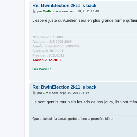
Re: BwinElection 2k11 is back
M
par
Guillaume
»
sam. sept. 10, 2011 14:40
e
s
J'espère juste qu'Aurélien sera en plus grande forme qu'hier
s
a
g
e
Néo ISIS 2007-2008
Assistant ISIS 2008-2009
Année "blanche" en 2009-2010
Capé web 2010-2011
Président 2011-2012
Ancien 2012-2013
Isis Power !
Re: BwinElection 2k11 is back
M
par
Zim
»
sam. sept. 10, 2011 16:16
e
s
Ils sont gentils tout plein les ado de nos jours, ils vont 
s
a
g
e
Que celui qui n'a jamais gerbé affone la première bière !