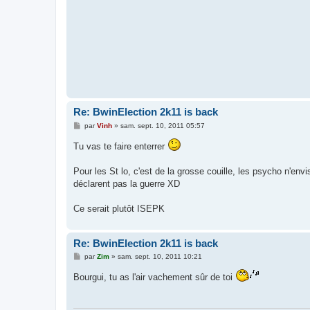
Re: BwinElection 2k11 is back
M
par
Vinh
»
sam. sept. 10, 2011 05:57
e
s
Tu vas te faire enterrer
s
a
g
Pour les St lo, c'est de la grosse couille, les psycho n'en
e
déclarent pas la guerre XD
Ce serait plutôt ISEPK
Re: BwinElection 2k11 is back
M
par
Zim
»
sam. sept. 10, 2011 10:21
e
s
Bourgui, tu as l'air vachement sûr de toi
s
a
g
e