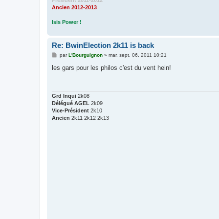
Président 2011-2012
Ancien 2012-2013
Isis Power !
Re: BwinElection 2k11 is back
M
par
L'Bourguignon
»
mar. sept. 06, 2011 10:21
e
s
les gars pour les philos c'est du vent hein!
s
a
g
e
Grd Inqui
2k08
Délégué AGEL
2k09
Vice-Président
2k10
Ancien
2k11 2k12 2k13