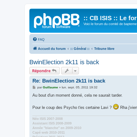
:: CB ISIS :: Le f
Voici le forum du comité de bapteme 
FAQ
Accueil du forum
:: Général ::
Tribune libre
BwinElection 2k11 is back
Répondre
Re: BwinElection 2k11 is back
M
par
Guillaume
»
lun. sept. 05, 2011 19:32
e
s
Au bout d'un moment donné, cela ne saurait tarder.
s
a
g
Pour le coup des Psycho t'es certaine Lavi ?
Rha j'vie
e
Néo ISIS 2007-2008
Assistant ISIS 2008-2009
Année "blanche" en 2009-2010
Capé web 2010-2011