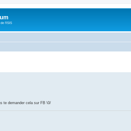
orum
de l'ISIS
ns te demander cela sur FB \0/