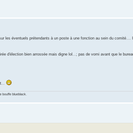
sur les éventuels prétendants à un poste à une fonction au sein du comité.... l
ée d'élection bien arrossée mais digne lol...; pas de vomi avant que le bureau s
t...
e bouffe blueblack.