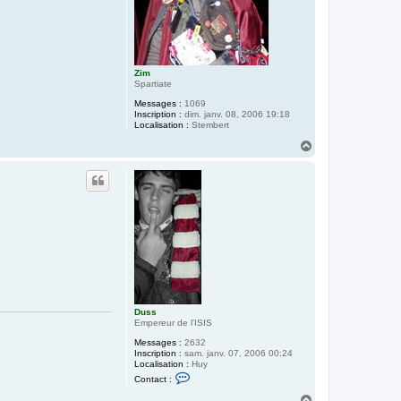
Zim
Spartiate
Messages :
1069
Inscription :
dim. janv. 08, 2006 19:18
Localisation :
Stembert
H
a
u
t
Duss
Empereur de l'ISIS
Messages :
2632
Inscription :
sam. janv. 07, 2006 00:24
Localisation :
Huy
C
Contact :
o
n
H